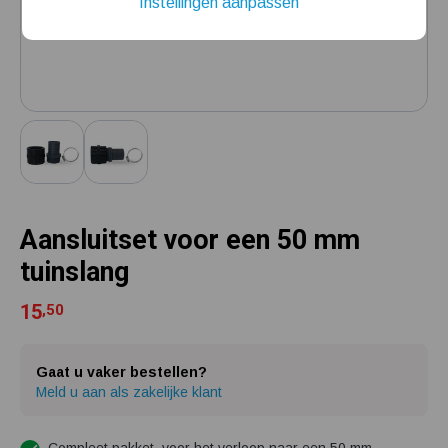
Instellingen aanpassen
Installatie van een beregenings- / hydrofoorpomp
Kelder / kruipruimte ondergelopen, wat nu?
Aansluitset voor een 50 mm
tuinslang
15
,50
Gaat u vaker bestellen?
Meld u aan als zakelijke klant