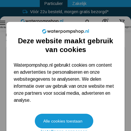
Particulier
Zakelijk
Vóór 22u besteld, morgen gratis bezorgd*
Sinds
2011
Zoek
Account
Winkelwagen
Menu
Home
Accessoires
Aansluitsets
Verloop naar een tuinslang
Deze website maakt gebruik
Aansluitset voor een 50 mm tuinslang
Populaire categorieën
van cookies
Beregeningspomp
Waterpompshop.nl gebruikt cookies om content
en advertenties te personaliseren en onze
Hydrofoorpomp
websitegegevens te analyseren. We delen
Dompelpomp
informatie over uw gebruik van onze website met
onze partners voor social media, adverteren en
Pompput
analyse.
Meest gelezen blogs
Alle cookies toestaan
Tuin besproeien? Lees hier welke tuinpomp u nodig heeft