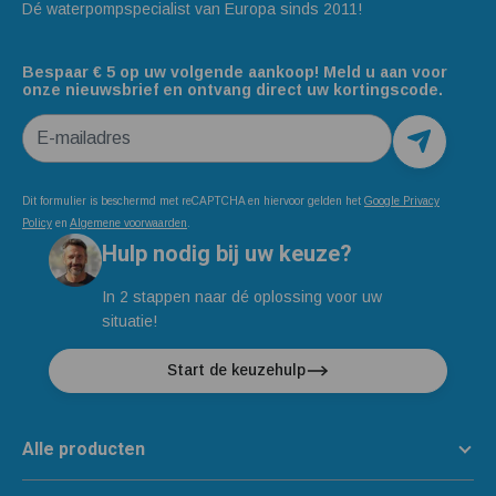
Dé waterpompspecialist van Europa sinds 2011!
Bespaar € 5 op uw volgende aankoop! Meld u aan voor
onze nieuwsbrief en ontvang direct uw kortingscode.
E-mailadres
Dit formulier is beschermd met reCAPTCHA en hiervoor gelden het
Google Privacy
Policy
en
Algemene voorwaarden
.
Hulp nodig bij uw keuze?
In 2 stappen naar dé oplossing voor uw
situatie!
Start de keuzehulp
Alle producten