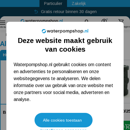
Particulier
Zakelijk
Gratis retour binnen 30 dagen
Sinds
2011
Zoek
Account
Winkelwagen
Menu
Home
Biral NRZ 35-1
Deze website maakt gebruik
Alternatieven voor Biral NRZ 35-1
Populaire categorieën
van cookies
Huidig product
Beregeningspomp
Alternatieven voor Biral NRZ 35-1
Waterpompshop.nl gebruikt cookies om content
en advertenties te personaliseren en onze
Hydrofoorpomp
websitegegevens te analyseren. We delen
Dompelpomp
informatie over uw gebruik van onze website met
onze partners voor social media, adverteren en
Pompput
analyse.
DAB Evoplus Small 60/25
Meest gelezen blogs
Biral NRZ 35-1
839,-
Dit product is niet bij ons verkrijgbaar
Alle cookies toestaan
In winkelwagen
Tuin besproeien? Lees hier welke tuinpomp u nodig heeft