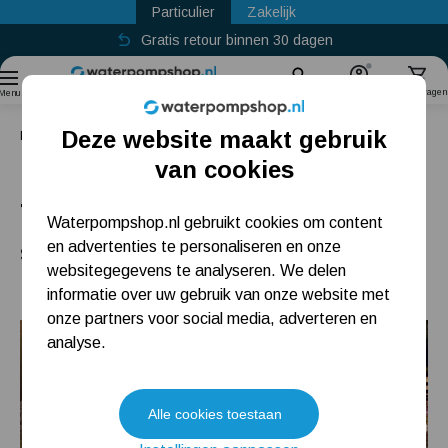
Particulier
Zakelijk
Gratis retour binnen 30 dagen
Sinds
2011
Zoek
Account
Winkelwagen
Menu
Deze website maakt gebruik
Home
Blog
tuinieren
Tuinieren voor beginners: 10 stappen om uw tuin te starten
Populaire categorieën
van cookies
Tuinieren voor beginners: 10
Beregeningspomp
Waterpompshop.nl gebruikt cookies om content
stappen om uw tuin te starten
en advertenties te personaliseren en onze
Hydrofoorpomp
websitegegevens te analyseren. We delen
Dompelpomp
informatie over uw gebruik van onze website met
onze partners voor social media, adverteren en
Pompput
analyse.
Meest gelezen blogs
Alle cookies toestaan
Tuin besproeien? Lees hier welke tuinpomp u nodig heeft