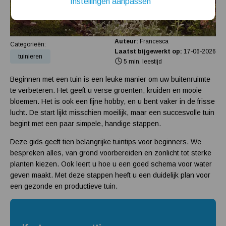
Instellingen aanpassen
Installatie van een beregenings- / hydrofoorpomp
Kelder / kruipruimte ondergelopen, wat nu?
Auteur:
Francesca
Categorieën:
Laatst bijgewerkt op:
17-06-2026
tuinieren
5 min. leestijd
Beginnen met een tuin is een leuke manier om uw buitenruimte
te verbeteren. Het geeft u verse groenten, kruiden en mooie
bloemen. Het is ook een fijne hobby, en u bent vaker in de frisse
lucht. De start lijkt misschien moeilijk, maar een succesvolle tuin
begint met een paar simpele, handige stappen.
Deze gids geeft tien belangrijke tuintips voor beginners. We
bespreken alles, van grond voorbereiden en zonlicht tot sterke
planten kiezen. Ook leert u hoe u een goed schema voor water
geven maakt. Met deze stappen heeft u een duidelijk plan voor
een gezonde en productieve tuin.