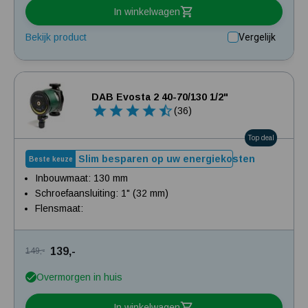
In winkelwagen
Bekijk product
Vergelijk
DAB Evosta 2 40-70/130 1/2"
(36)
Top deal
Slim besparen op uw energiekosten
Beste keuze
Inbouwmaat: 130 mm
Schroefaansluiting: 1" (32 mm)
Flensmaat:
139,-
149,-
Overmorgen in huis
In winkelwagen