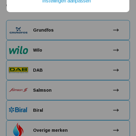
Instellingen aanpassen
circulatiepomp:
Installatie van een beregenings- / hydrofoorpomp
Kelder / kruipruimte ondergelopen, wat nu?
Grundfos
Wilo
DAB
Salmson
Biral
Overige merken