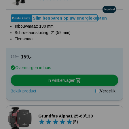
Top deal
Slim besparen op uw energiekosten
Beste keuze
Inbouwmaat: 180 mm
Schroefaansluiting: 2" (59 mm)
Flensmaat:
159,-
169,-
Overmorgen in huis
In winkelwagen
Bekijk product
Vergelijk
Grundfos Alpha1 25-60/130
(5)