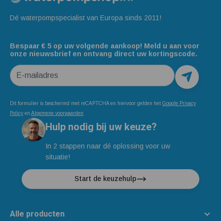
Dé waterpompspecialist van Europa sinds 2011!
Bespaar € 5 op uw volgende aankoop! Meld u aan voor
onze nieuwsbrief en ontvang direct uw kortingscode.
E-mailadres
Dit formulier is beschermd met reCAPTCHA en hiervoor gelden het
Google Privacy
Policy
en
Algemene voorwaarden
.
Hulp nodig bij uw keuze?
In 2 stappen naar dé oplossing voor uw
situatie!
Start de keuzehulp
Alle producten