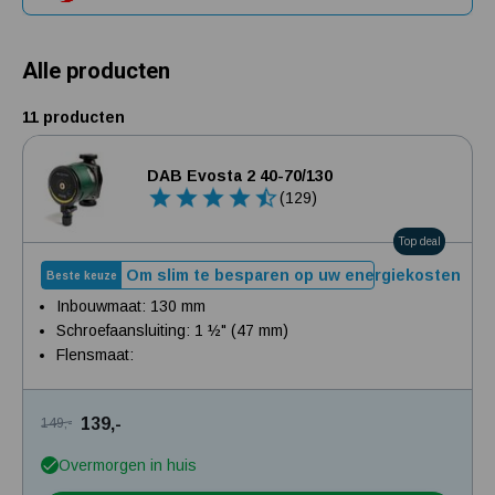
Alle producten
11 producten
DAB Evosta 2 40-70/130
(129)
Top deal
Om slim te besparen op uw energiekosten
Beste keuze
Inbouwmaat: 130 mm
Schroefaansluiting: 1 ½" (47 mm)
Flensmaat:
139,-
149,-
Overmorgen in huis