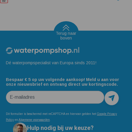
Terug naar
boven
Dé waterpompspecialist van Europa sinds 2011!
Bespaar € 5 op uw volgende aankoop! Meld u aan voor
onze nieuwsbrief en ontvang direct uw kortingscode.
E-mailadres
Dit formulier is beschermd met reCAPTCHA en hiervoor gelden het
Google Privacy
Policy
en
Algemene voorwaarden
.
Hulp nodig bij uw keuze?