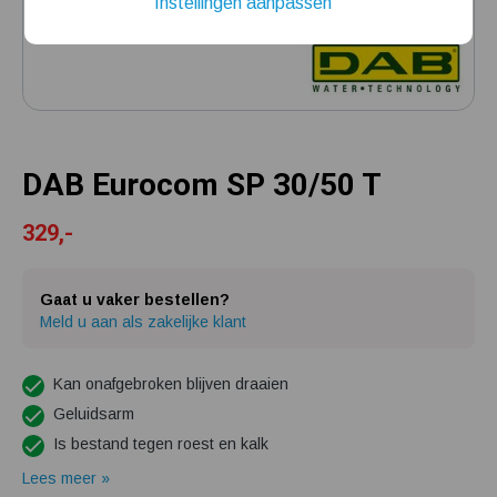
Instellingen aanpassen
Installatie van een beregenings- / hydrofoorpomp
Kelder / kruipruimte ondergelopen, wat nu?
DAB Eurocom SP 30/50 T
329,-
Gaat u vaker bestellen?
Meld u aan als zakelijke klant
Kan onafgebroken blijven draaien
Geluidsarm
Is bestand tegen roest en kalk
Lees meer »