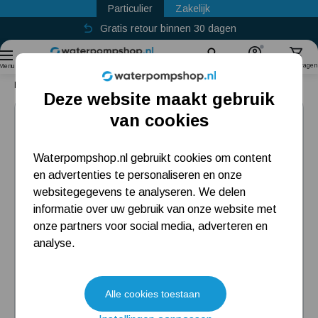
Particulier
Zakelijk
Gratis retour binnen 30 dagen
Sinds
2011
Zoek
Account
Winkelwagen
Menu
Home
DAB Eurocom SP 30/50 T
Deze website maakt gebruik
Populaire categorieën
van cookies
Beregeningspomp
Waterpompshop.nl gebruikt cookies om content
en advertenties te personaliseren en onze
Hydrofoorpomp
websitegegevens te analyseren. We delen
Dompelpomp
informatie over uw gebruik van onze website met
onze partners voor social media, adverteren en
Pompput
analyse.
Meest gelezen blogs
Alle cookies toestaan
Tuin besproeien? Lees hier welke tuinpomp u nodig heeft