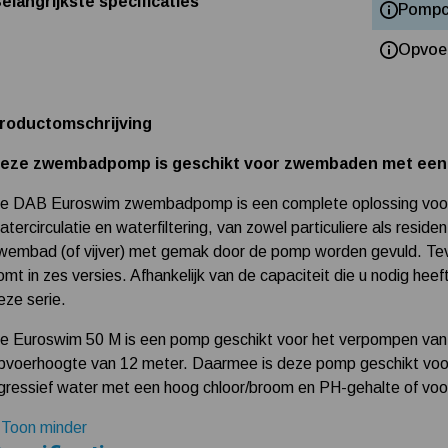
elangrijkste specificaties
Pompc
Opvoe
roductomschrijving
eze zwembadpomp is geschikt voor zwembaden met een inh
e DAB Euroswim zwembadpomp is een complete oplossing voor
atercirculatie en waterfiltering, van zowel particuliere als re
wembad (of vijver) met gemak door de pomp worden gevuld. Te
omt in zes versies. Afhankelijk van de capaciteit die u nodig hee
eze serie.
e Euroswim 50 M is een pomp geschikt voor het verpompen van m
pvoerhoogte van 12 meter. Daarmee is deze pomp geschikt voor
gressief water met een hoog chloor/broom en PH-gehalte of voor
 Toon minder