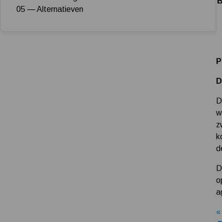
B
05 — Alternatieven
P
D
D
w
z
k
d
D
o
a
«