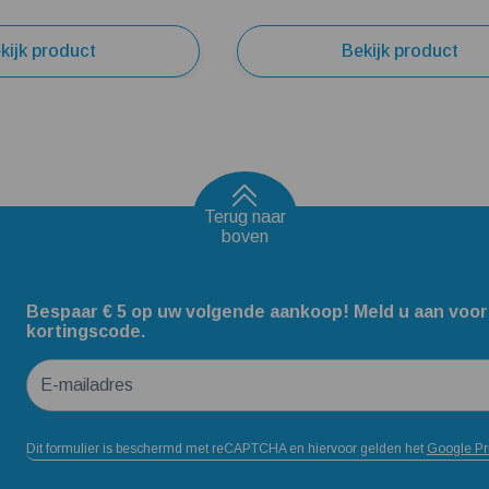
kijk product
Bekijk product
Terug naar
boven
Bespaar € 5 op uw volgende aankoop! Meld u aan voor
kortingscode.
E-mailadres
Dit formulier is beschermd met reCAPTCHA en hiervoor gelden het
Google Pr