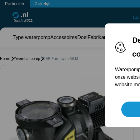
Particulier
Zakelijk
Sinds
2011
Type waterpomp
Accessoires
Doel
Fabrikant
Keuzehul
De
c
Home
Zwembadpomp
DAB Euroswim 50 M
Waterpomps
onze websi
website met