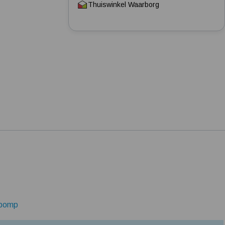
Thuiswinkel Waarborg
Tuin besproeien? Lees hier welke tuinpomp u nodig heeft
Installatie van een beregenings- / hydrofoorpomp
Kelder / kruipruimte ondergelopen, wat nu?
pomp