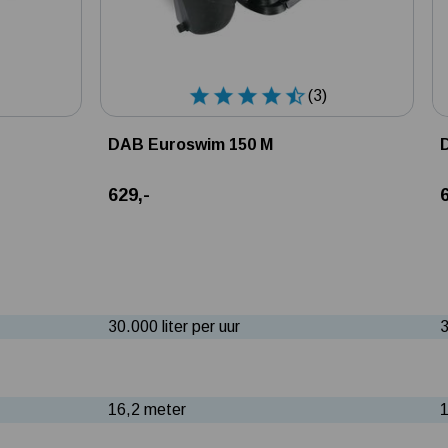
(3)
DAB Euroswim 150 M
629,-
30.000 liter per uur
3
16,2 meter
1