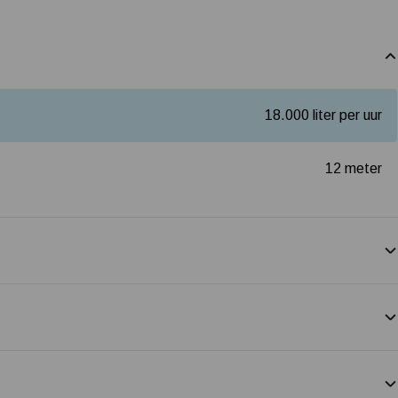
18.000 liter per uur
12 meter