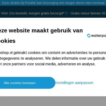
Door drukte bij PostNL kan bezorging iets langer duren dan normaal.
Vóór 22u besteld, morgen gratis bezorgd*
Gratis retour binnen 3
p →
ze website maakt gebruik van
ookies
DAB Euroswim 50 
hop.nl gebruikt cookies om content en advertenties te persona
tegegevens te analyseren. We delen informatie over uw gebruik
 onze partners voor social media, adverteren en analyse.
2 beoordelingen
499,-
Instellingen aanpassen
Alle cookies toestaan
Gaat u vaker bestellen?
Meld u aan als 