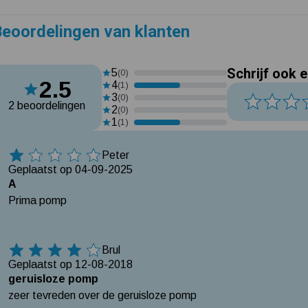
eoordelingen van klanten
Schrijf ook 
5
(0)
2.5
4
(1)
3
(0)
2 beoordelingen
2
(0)
1
(1)
Peter
1 Ster
Geplaatst op 04-09-2025
A
Prima pomp
Brul
4 Sterren
Geplaatst op 12-08-2018
geruisloze pomp
zeer tevreden over de geruisloze pomp