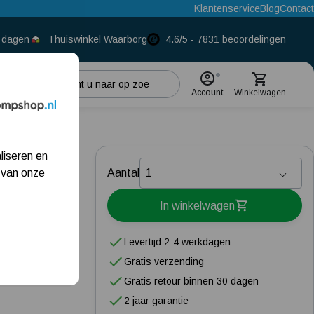
Klantenservice
Blog
Contact
0 dagen
Thuiswinkel Waarborg
4.6/5 - 7831 beoordelingen
Account
Winkelwagen
Populaire categorieën
M
liseren en
Beregeningspomp
 van onze
Aantal
Hydrofoorpomp
In winkelwagen
Dompelpomp
Levertijd 2-4 werkdagen
Pompput
Gratis verzending
zakelijke klant
Gratis retour binnen 30 dagen
Meest gelezen blogs
2 jaar garantie