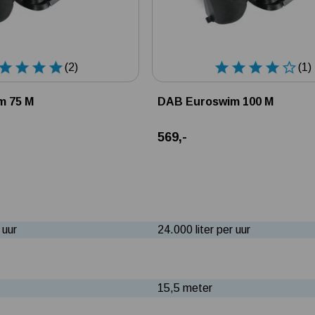
(2)
(1)
m 75 M
DAB Euroswim 100 M
569,-
 uur
24.000 liter per uur
15,5 meter