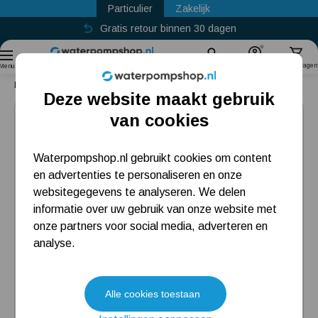
Particulier
Zakelijk
Gratis retour binnen 30 dagen
Sinds
2011
Zoek
Account
Winkelwagen
Menu
Home
DAB KVC 20-80 T
Deze website maakt gebruik
Populaire categorieën
van cookies
Beregeningspomp
Waterpompshop.nl gebruikt cookies om content
en advertenties te personaliseren en onze
Hydrofoorpomp
websitegegevens te analyseren. We delen
Dompelpomp
informatie over uw gebruik van onze website met
onze partners voor social media, adverteren en
Pompput
analyse.
Meest gelezen blogs
Alle cookies toestaan
Tuin besproeien? Lees hier welke tuinpomp u nodig heeft