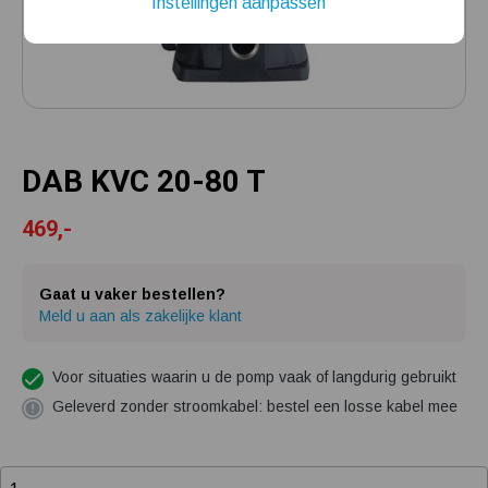
Instellingen aanpassen
Installatie van een beregenings- / hydrofoorpomp
Kelder / kruipruimte ondergelopen, wat nu?
DAB KVC 20-80 T
469,-
Gaat u vaker bestellen?
Meld u aan als zakelijke klant
Voor situaties waarin u de pomp vaak of langdurig gebruikt
Geleverd zonder stroomkabel: bestel een losse kabel mee