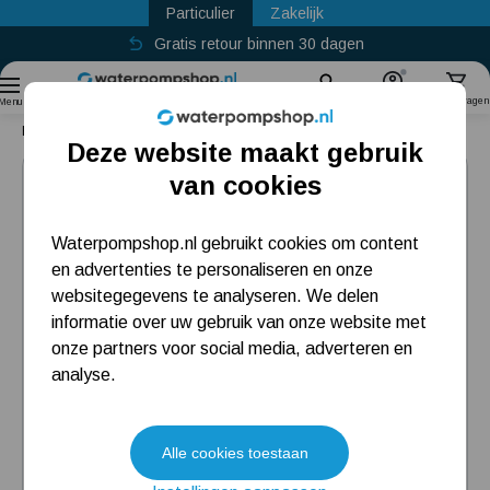
Particulier
Zakelijk
Gratis retour binnen 30 dagen
Sinds
2011
Zoek
Account
Winkelwagen
Menu
Home
DAB Pulsar 50/80 M-A
Deze website maakt gebruik
Populaire categorieën
van cookies
Beregeningspomp
Waterpompshop.nl gebruikt cookies om content
en advertenties te personaliseren en onze
Hydrofoorpomp
websitegegevens te analyseren. We delen
Dompelpomp
informatie over uw gebruik van onze website met
onze partners voor social media, adverteren en
Pompput
analyse.
Meest gelezen blogs
Alle cookies toestaan
Tuin besproeien? Lees hier welke tuinpomp u nodig heeft