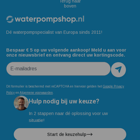
Terug naar
boven
Dé waterpompspecialist van Europa sinds 2011!
Bespaar € 5 op uw volgende aankoop! Meld u aan voor
onze nieuwsbrief en ontvang direct uw kortingscode.
E-mailadres
Dit formulier is beschermd met reCAPTCHA en hiervoor gelden het
Google Privacy
Policy
en
Algemene voorwaarden
.
Hulp nodig bij uw keuze?
In 2 stappen naar dé oplossing voor uw
situatie!
Start de keuzehulp