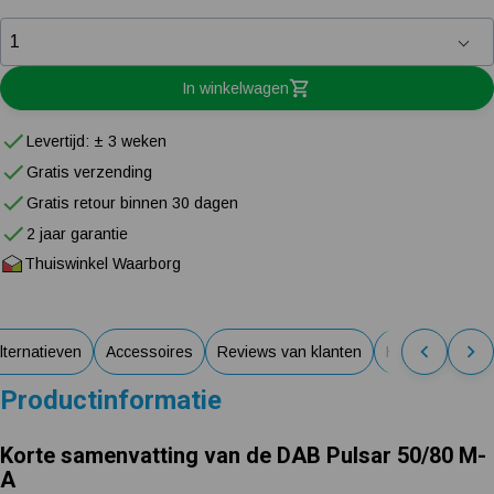
In winkelwagen
Levertijd: ± 3 weken
Gratis verzending
Gratis retour binnen 30 dagen
2 jaar garantie
Thuiswinkel Waarborg
lternatieven
Accessoires
Reviews van klanten
Handleidingen
Productinformatie
Korte samenvatting van de DAB Pulsar 50/80 M-
A