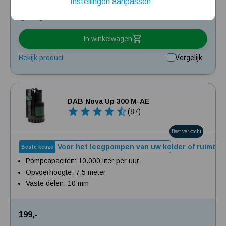
Instellingen aanpassen
Installatie van een beregenings- / hydrofoorpomp
Morgen in huis
Kelder / kruipruimte ondergelopen, wat nu?
In winkelwagen
Bekijk product
Vergelijk
DAB Nova Up 300 M-AE
(87)
Best verkocht
Voor het leegpompen van uw kelder of ruimte
Beste keuze
Pompcapaciteit: 10.000 liter per uur
Opvoerhoogte: 7,5 meter
Vaste delen: 10 mm
199,-