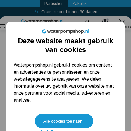
Particulier
Zakelijk
Gratis retour binnen 30 dagen
Sinds
2011
Zoek
Account
Winkelwagen
Menu
Home
Dompelpomp
Dompelpomp watertank
Deze website maakt gebruik
Dompelpomp watertank
Populaire categorieën
van cookies
10 producten
Beregeningspomp
Waterpompshop.nl gebruikt cookies om content
T.I.P. Maxima 18000
en advertenties te personaliseren en onze
Hydrofoorpomp
(142)
websitegegevens te analyseren. We delen
Dompelpomp
informatie over uw gebruik van onze website met
Top deal
onze partners voor social media, adverteren en
Pompput
Pompcapaciteit: 18.000 liter per uur
analyse.
Opvoerhoogte: 8 meter
Vaste delen: 30 mm
Meest gelezen blogs
Alle cookies toestaan
Tuin besproeien? Lees hier welke tuinpomp u nodig heeft
Adviesprijs
119
,95
129
,95