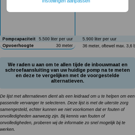
Instellingen aanpassen
Installatie van een beregenings- / hydrofoorpomp
Kelder / kruipruimte ondergelopen, wat nu?
Pompcapaciteit
5.500 liter per uur
5.900 liter per uur
Opvoerhoogte
30 meter
36 meter, oftewel max. 3,6 
We raden u aan om te allen tijde de inbouwmaat en
schroefaansluiting van uw huidige pomp na te meten
en deze te vergelijken met de voorgestelde
alternatieven.
De lijst met alternatieven dient als een leidraad om u te helpen om een
passende vervanger te selecteren. Deze lijst is met de uiterste zorg
samengesteld, echter kunnen we niet voorkomen dat er fouten of
onvolledigheden aanwezig zijn. Bij kennis van fouten of
onvolledigheden, proberen wij de informatie zo snel mogelijk bij te
werken.