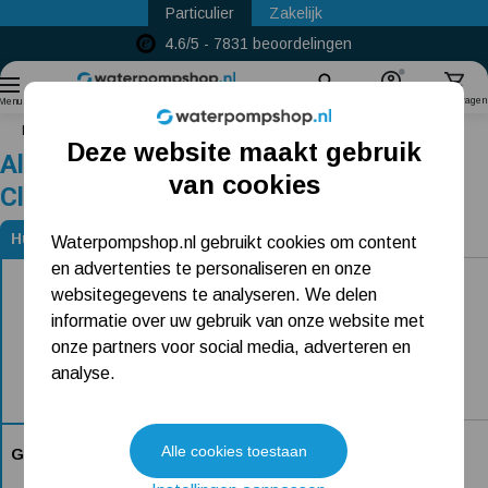
Particulier
Zakelijk
4.6/5 - 7831 beoordelingen
Vóór 22u besteld, morgen gratis bezo
Sinds
2011
Zoek
Account
Winkelwagen
Menu
Home
Gardena 5500/3 Classic
Deze website maakt gebruik
Alternatieven voor Gardena 5500/3
Populaire categorieën
van cookies
Classic
Beregeningspomp
Huidig product
Waterpompshop.nl gebruikt cookies om content
Alternatieven voor Gardena 5500/3 Classic
en advertenties te personaliseren en onze
Hydrofoorpomp
websitegegevens te analyseren. We delen
Dompelpomp
informatie over uw gebruik van onze website met
onze partners voor social media, adverteren en
Pompput
analyse.
Meest gelezen blogs
DAB Diver 6-700 M-A
Alle cookies toestaan
Gardena 5500/3 Classic
Tuin besproeien? Lees hier welke tuinpomp u nodig heeft
Dit product is niet bij ons verkrijgbaar