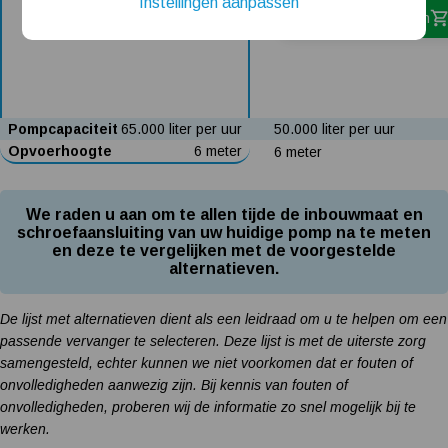
Instellingen aanpassen
In winkelwagen
Installatie van een beregenings- / hydrofoorpomp
Kelder / kruipruimte ondergelopen, wat nu?
Pompcapaciteit
65.000 liter per uur
50.000 liter per uur
Opvoerhoogte
6 meter
6 meter
We raden u aan om te allen tijde de inbouwmaat en
schroefaansluiting van uw huidige pomp na te meten
en deze te vergelijken met de voorgestelde
alternatieven.
De lijst met alternatieven dient als een leidraad om u te helpen om een
passende vervanger te selecteren. Deze lijst is met de uiterste zorg
samengesteld, echter kunnen we niet voorkomen dat er fouten of
onvolledigheden aanwezig zijn. Bij kennis van fouten of
onvolledigheden, proberen wij de informatie zo snel mogelijk bij te
werken.