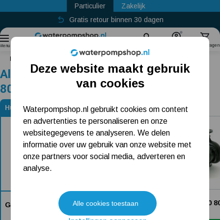
Particulier
Zakelijk
Gratis retour binnen 30 dagen
Sinds
2011
Zoek
Account
Winkelwagen
Menu
Home
Grundfos Magna1 D 80-60 F
Deze website maakt gebruik
Alternatieven voor Grundfos Magna1 D
Populaire categorieën
van cookies
80-60 F
Beregeningspomp
Huidig product
Waterpompshop.nl gebruikt cookies om content
Alternatieven voor Grundfos Magna1 D 80-60 F
en advertenties te personaliseren en onze
Hydrofoorpomp
websitegegevens te analyseren. We delen
Dompelpomp
informatie over uw gebruik van onze website met
onze partners voor social media, adverteren en
Pompput
analyse.
Meest gelezen blogs
DAB Evoplus D 60/360 8
Alle cookies toestaan
Grundfos Magna1 D 80-60 F
4.449,-
Tuin besproeien? Lees hier welke tuinpomp u nodig heeft
Dit product is niet bij ons verkrijgbaar