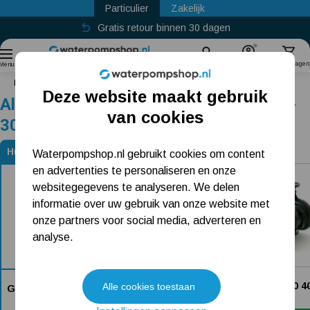
Particulier
Zakelijk
Gratis retour binnen 30 dagen
Sinds
2011
Zoek
Account
Winkelwagen
Menu
Home
Grundfos UMKD 50-30
Deze website maakt gebruik
Alternatieven voor Grundfos UMKD 50-
Populaire categorieën
van cookies
30
Beregeningspomp
Huidig product
Waterpompshop.nl gebruikt cookies om content
Alternatieven voor Grundfos UMKD 50-30
en advertenties te personaliseren en onze
Hydrofoorpomp
websitegegevens te analyseren. We delen
Dompelpomp
informatie over uw gebruik van onze website met
onze partners voor social media, adverteren en
Pompput
analyse.
Meest gelezen blogs
DAB Evoplus D 40/220 4
Alle cookies toestaan
Grundfos UMKD 50-30
2.509,-
Tuin besproeien? Lees hier welke tuinpomp u nodig heeft
Dit product is niet bij ons verkrijgbaar