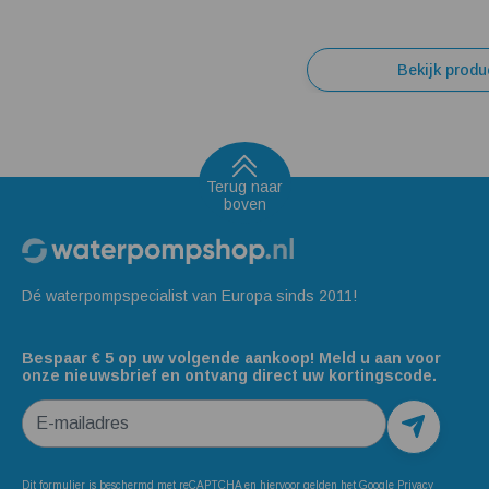
Bekijk produ
Terug naar
boven
Dé waterpompspecialist van Europa sinds 2011!
Bespaar € 5 op uw volgende aankoop! Meld u aan voor
onze nieuwsbrief en ontvang direct uw kortingscode.
E-mailadres
Dit formulier is beschermd met reCAPTCHA en hiervoor gelden het
Google Privacy