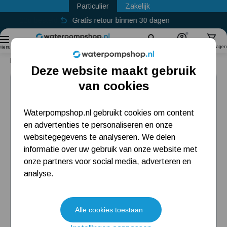
Particulier
Zakelijk
Gratis retour binnen 30 dagen
Sinds
2011
Zoek
Account
Winkelwagen
Menu
Home
Vijverpomp
Oase Aquarius Fountain Set Classic 2000 E
Deze website maakt gebruik
Populaire categorieën
van cookies
Beregeningspomp
Waterpompshop.nl gebruikt cookies om content
en advertenties te personaliseren en onze
Hydrofoorpomp
websitegegevens te analyseren. We delen
Dompelpomp
informatie over uw gebruik van onze website met
onze partners voor social media, adverteren en
Pompput
analyse.
Meest gelezen blogs
Alle cookies toestaan
Tuin besproeien? Lees hier welke tuinpomp u nodig heeft