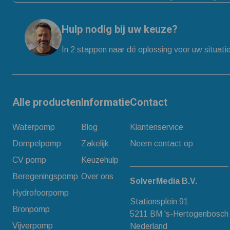
Hulp nodig bij uw keuze?
In 2 stappen naar dé oplossing voor uw situati
Alle producten
Informatie
Contact
Waterpomp
Blog
Klantenservice
Dompelpomp
Zakelijk
Neem contact op
CV pomp
Keuzehulp
Beregeningspomp
Over ons
SolverMedia B.V.
Hydrofoorpomp
Stationsplein 91
Bronpomp
5211 BM 's-Hertogenbosch
Vijverpomp
Nederland