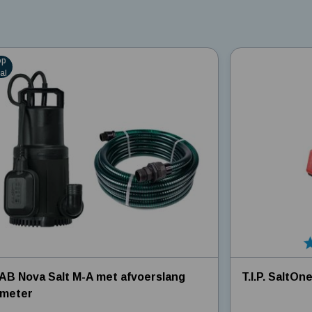
er
5
op
al
AB Nova Salt M-A met afvoerslang
T.I.P. SaltO
 meter