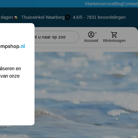
Klantenservice
Blog
Contact
0 dagen
Thuiswinkel Waarborg
4.6/5 - 7831 beoordelingen
Account
Winkelwagen
Populaire categorieën
liseren en
Beregeningspomp
 van onze
Hydrofoorpomp
Dompelpomp
Pompput
Meest gelezen blogs