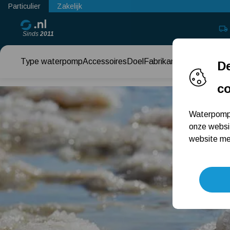
Particulier
Zakelijk
Sinds
2011
Type waterpomp
Accessoires
Doel
Fabrikant
Keuzehul
De
c
Waterpomps
onze websi
website met