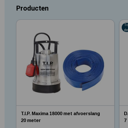
Producten
0 Ster
0 St
T
de
T.I.P. Maxima 18000 met afvoerslang
D
20 meter
7