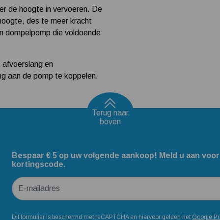
 de hoogte in vervoeren. De
hoogte, des te meer kracht
een dompelpomp die voldoende
afvoerslang en
ang aan de pomp te koppelen.
Terug naar
boven
Bespaar € 5 op uw volgende aankoop! Meld u aan voor
kortingscode.
E-mailadres
Dit formulier is beschermd met reCAPTCHA en hiervoor gelden het
Google Pr