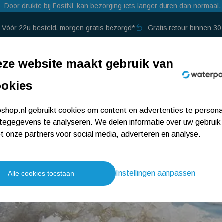
Door drukte bij PostNL kan bezorging iets langer duren dan normaal.
Vóór 22u besteld, morgen gratis bezorgd*
Gratis retour binnen 3
p →
ze website maakt gebruik van
ookies
hop.nl gebruikt cookies om content en advertenties te persona
tegegevens te analyseren. We delen informatie over uw gebruik
 onze partners voor social media, adverteren en analyse.
Instellingen aanpassen
Alle cookies toestaan