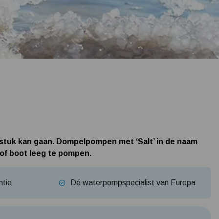
Tuin besproeien? Lees hier welke tuinpomp u nodig heeft
Installatie van een beregenings- / hydrofoorpomp
Kelder / kruipruimte ondergelopen, wat nu?
 stuk kan gaan. Dompelpompen met ‘Salt’ in de naam
of boot leeg te pompen.
ntie
Dé waterpompspecialist van Europa