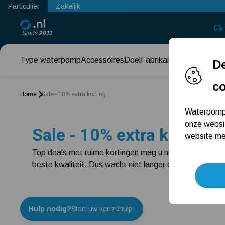
Particulier
Zakelijk
Sinds
2011
Type waterpomp
Accessoires
Doel
Fabrikant
Keuzehul
De
c
Home
Sale - 10% extra korting
Waterpomps
onze websi
Sale - 10% extra korting
website met
Top deals met ruime kortingen mag u niet missen tijde
beste kwaliteit. Dus wacht niet langer en bekijk dez
Hulp nodig?
Start uw keuzehulp!