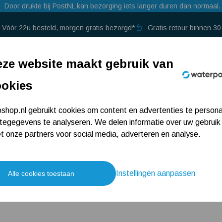
Door drukte bij PostNL kan bezorging iets langer duren dan normaal.
Vóór 22u besteld, morgen gratis bezorgd*
Gratis retour binnen 3
p →
ze website maakt gebruik van
ookies
hop.nl gebruikt cookies om content en advertenties te persona
tegegevens te analyseren. We delen informatie over uw gebruik
 onze partners voor social media, adverteren en analyse.
ns de sale. Wij hebben de beste deals voor de waterpomp die u
e TOP DEALS tegen de beste prijs!
Lees meer
Instellingen aanpassen
Alle cookies toestaan