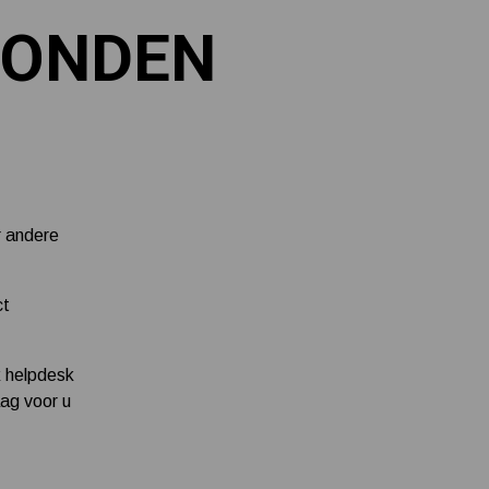
Tuin besproeien? Lees hier welke tuinpomp u nodig heeft
VONDEN
Installatie van een beregenings- / hydrofoorpomp
Kelder / kruipruimte ondergelopen, wat nu?
r andere
ct
k helpdesk
aag voor u