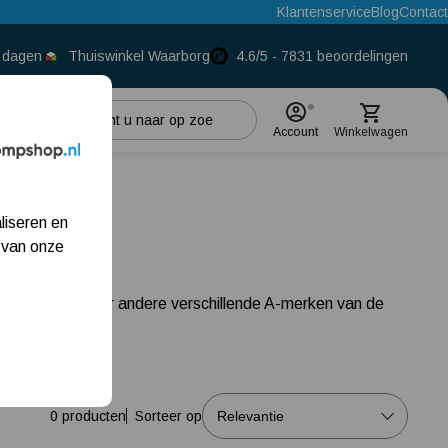
Klantenservice
Blog
Contact
0 dagen
Thuiswinkel Waarborg
4.6/5 - 7831 beoordelingen
Account
Winkelwagen
Populaire categorieën
liseren en
Beregeningspomp
 van onze
Hydrofoorpomp
 zoekt, met onder andere verschillende A-merken van de
Dompelpomp
Pompput
Meest gelezen blogs
0 producten
Sorteer op