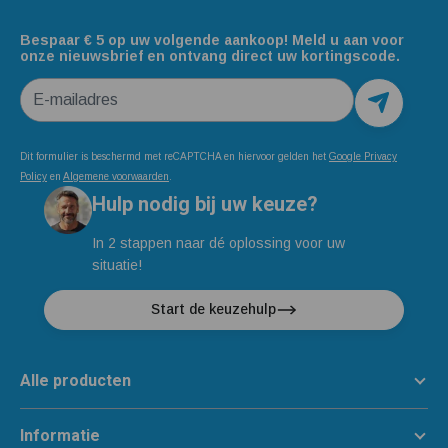
Bespaar € 5 op uw volgende aankoop! Meld u aan voor
onze nieuwsbrief en ontvang direct uw kortingscode.
E-mailadres
Dit formulier is beschermd met reCAPTCHA en hiervoor gelden het
Google Privacy
Policy
en
Algemene voorwaarden
.
Hulp nodig bij uw keuze?
In 2 stappen naar dé oplossing voor uw
situatie!
Start de keuzehulp
Alle producten
Informatie