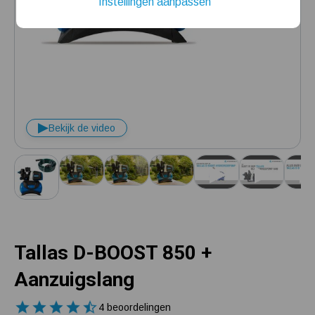
Instellingen aanpassen
Installatie van een beregenings- / hydrofoorpomp
Kelder / kruipruimte ondergelopen, wat nu?
Bekijk de video
Tallas D-BOOST 850 +
Aanzuigslang
4 beoordelingen