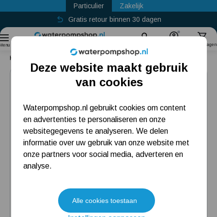
Particulier
Zakelijk
Gratis retour binnen 30 dagen
Sinds
2011
Zoek
Account
Winkelwagen
Menu
Home
Best Choice
Tallas D-BOOST 850 + Aanzuigslang
Deze website maakt gebruik
Zomerdeals
Populaire categorieën
van cookies
Beregeningspomp
Waterpompshop.nl gebruikt cookies om content
en advertenties te personaliseren en onze
Hydrofoorpomp
websitegegevens te analyseren. We delen
Dompelpomp
informatie over uw gebruik van onze website met
onze partners voor social media, adverteren en
Pompput
analyse.
Meest gelezen blogs
Alle cookies toestaan
Tuin besproeien? Lees hier welke tuinpomp u nodig heeft