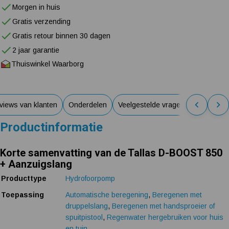
Morgen in huis
Gratis verzending
Gratis retour binnen 30 dagen
2 jaar garantie
Thuiswinkel Waarborg
views van klanten
Onderdelen
Veelgestelde vragen
Handleidi
Productinformatie
Korte samenvatting van de Tallas D-BOOST 850
+ Aanzuigslang
Producttype
Hydrofoorpomp
Toepassing
Automatische beregening
,
Beregenen met
druppelslang
,
Beregenen met handsproeier of
spuitpistool
,
Regenwater hergebruiken voor huis
en tuin