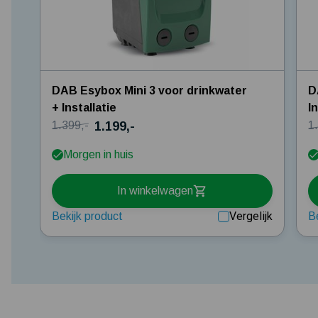
DAB Esybox Mini 3 voor drinkwater
D
+ Installatie
I
1.199,-
1.399,-
1
Morgen in huis
In winkelwagen
Vergelijk
Bekijk product
B