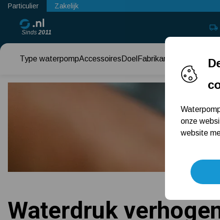
Particulier
Zakelijk
Sinds
2011
Type waterpomp
Accessoires
Doel
Fabrikant
Keuzehul
De
c
Waterpomps
onze websi
website met
Waterdruk verhogen