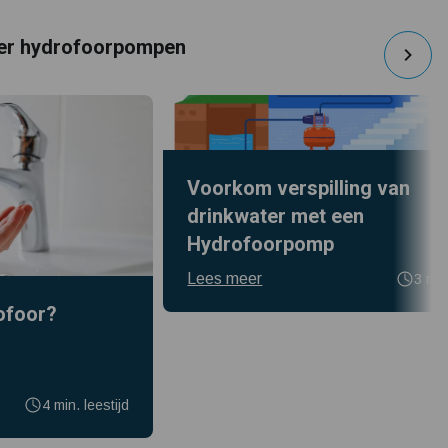
er hydrofoorpompen
Voorkom verspilling van
drinkwater met een
Hydrofoorpomp
Lees meer
3 min
ofoor?
4 min. leestijd