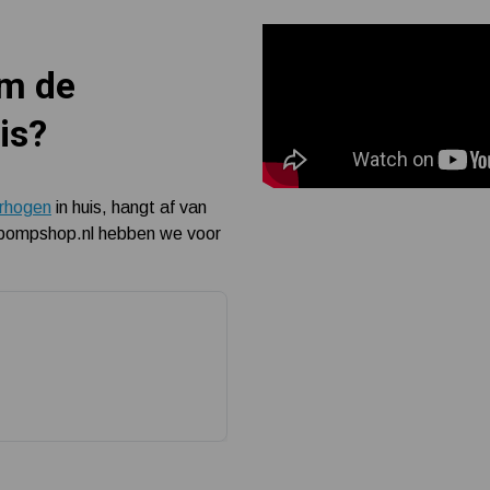
om de
uis?
erhogen
in huis, hangt af van
erpompshop.nl hebben we voor