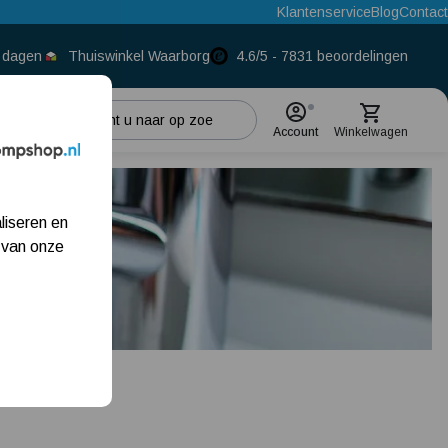
Klantenservice
Blog
Contact
0 dagen
Thuiswinkel Waarborg
4.6/5 - 7831 beoordelingen
Account
Winkelwagen
Populaire categorieën
liseren en
Beregeningspomp
 van onze
Hydrofoorpomp
Dompelpomp
Pompput
Meest gelezen blogs