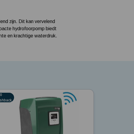
end zijn. Dit kan vervelend
ompacte hydrofoorpomp biedt
te en krachtige waterdruk.
er
50
shback