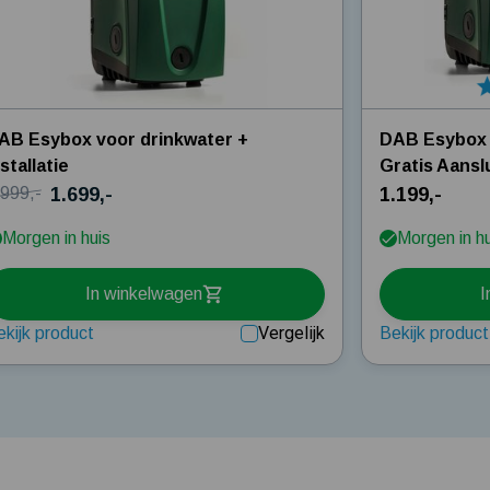
AB Esybox voor drinkwater +
DAB Esybox 
nstallatie
Gratis Aansl
1.699,-
1.199,-
.999,-
Morgen in huis
Morgen in h
In winkelwagen
I
Vergelijk
ekijk product
Bekijk product