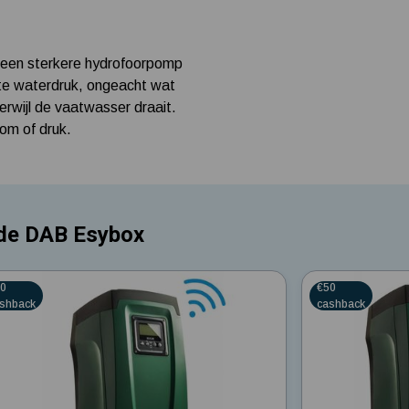
n een sterkere hydrofoorpomp
te waterdruk, ongeacht wat
terwijl de vaatwasser draait.
om of druk.
 de DAB Esybox
er
4.5
50
€50
shback
cashback