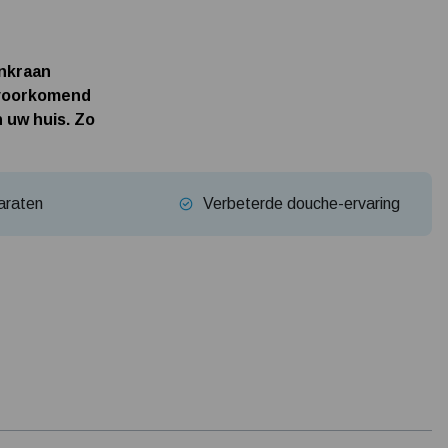
Tuin besproeien? Lees hier welke tuinpomp u nodig heeft
Installatie van een beregenings- / hydrofoorpomp
enkraan
Kelder / kruipruimte ondergelopen, wat nu?
elvoorkomend
 uw huis. Zo
araten
Verbeterde douche-ervaring