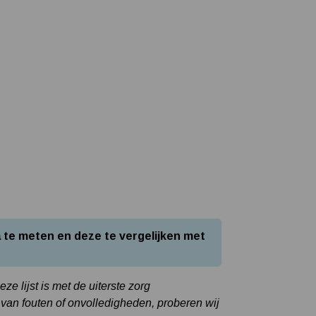
Tuin besproeien? Lees hier welke tuinpomp u nodig heeft
Installatie van een beregenings- / hydrofoorpomp
Kelder / kruipruimte ondergelopen, wat nu?
 te meten en deze te vergelijken met
e lijst is met de uiterste zorg
van fouten of onvolledigheden, proberen wij