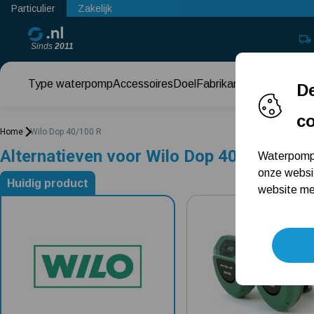
Particulier
Zakelijk
Sinds
2011
Type waterpomp
Accessoires
Doel
Fabrikant
Keuzehul
De
c
Home
Wilo Dop 40/100 R
Alternatieven voor Wilo Dop 40/100 R
Waterpomps
onze websi
Huidig product
website met
Alternatieven voor Wilo Dop 40/100 R
0 Ster