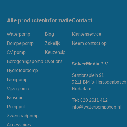
Alle producten
Informatie
Contact
Waterpomp
Blog
Klantenservice
Dompelpomp
Zakelijk
Neem contact op
CV pomp
Keuzehulp
Beregeningspomp
Over ons
SolverMedia B.V.
Hydrofoorpomp
Stationsplein 91
Bronpomp
5211 BM 's-Hertogenbosch
Vijverpomp
Nederland
Broyeur
Tel:
020 2611 412
Pompput
info@waterpompshop.nl
Zwembadpomp
Accessoires