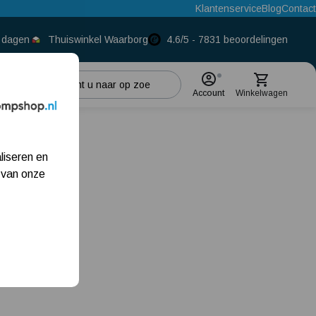
Klantenservice
Blog
Contact
0 dagen
Thuiswinkel Waarborg
4.6/5 - 7831 beoordelingen
Account
Winkelwagen
Populaire categorieën
liseren en
Beregeningspomp
 van onze
Hydrofoorpomp
Dompelpomp
Pompput
Meest gelezen blogs