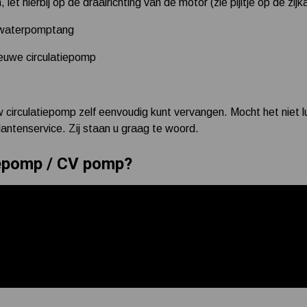
let hierbij op de draairichting van de motor (zie pijltje op de zi
n waterpomptang
euwe circulatiepomp
 circulatiepomp zelf eenvoudig kunt vervangen. Mocht het niet l
ntenservice. Zij staan u graag te woord.
iepomp / CV pomp?