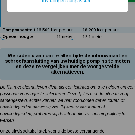
Instellingen aanpassen
Installatie van een beregenings- / hydrofoorpomp
Kelder / kruipruimte ondergelopen, wat nu?
Pompcapaciteit
16.500 liter per uur
18.200 liter per uur
Opvoerhoogte
11 meter
12,1 meter
We raden u aan om te allen tijde de inbouwmaat en
schroefaansluiting van uw huidige pomp na te meten
en deze te vergelijken met de voorgestelde
alternatieven.
De lijst met alternatieven dient als een leidraad om u te helpen om een
passende vervanger te selecteren. Deze lijst is met de uiterste zorg
samengesteld, echter kunnen we niet voorkomen dat er fouten of
onvolledigheden aanwezig zijn. Bij kennis van fouten of
onvolledigheden, proberen wij de informatie zo snel mogelijk bij te
werken.
Onze uitwisseltabel stelt voor u de beste vervangende