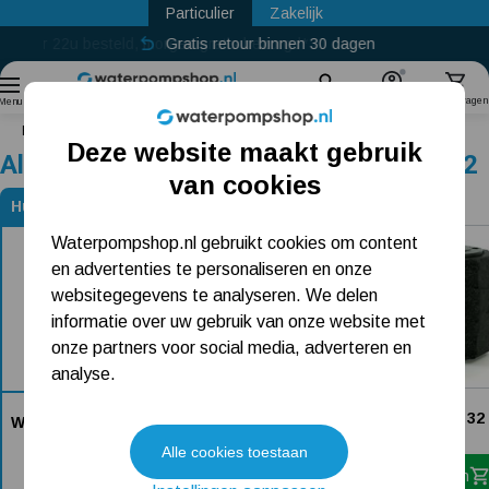
Particulier
Zakelijk
Gratis retour binnen 30 dagen
Sinds
2011
Zoek
Account
Winkelwagen
Menu
Home
Wilo Stratos 32/1-12
Deze website maakt gebruik
Alternatieven voor Wilo Stratos 32/1-12
Populaire categorieën
van cookies
Huidig product
Beregeningspomp
Alternatieven voor Wilo Stratos 32/1-12
Waterpompshop.nl gebruikt cookies om content
en advertenties te personaliseren en onze
Hydrofoorpomp
websitegegevens te analyseren. We delen
Dompelpomp
informatie over uw gebruik van onze website met
onze partners voor social media, adverteren en
Pompput
analyse.
DAB Evoplus 120/220 32
Meest gelezen blogs
Wilo Stratos 32/1-12
1.409,-
Dit product is niet bij ons verkrijgbaar
Alle cookies toestaan
In winkelwagen
Tuin besproeien? Lees hier welke tuinpomp u nodig heeft