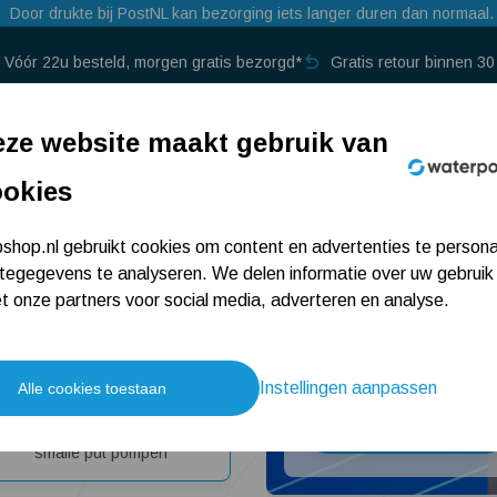
Door drukte bij PostNL kan bezorging iets langer duren dan norma
Zomerdeal: Tot 20% korting op pompen en a
Vóór 22u besteld, morgen gratis bezorgd*
Gratis retour binnen 3
p →
ze website maakt gebruik van
ookies
Uitgelicht
hop.nl gebruikt cookies om content en advertenties te persona
tegegevens te analyseren. We delen informatie over uw gebruik
Tot €50 cashbac
Beregeningspomp
 onze partners voor social media, adverteren en analyse.
Tuin of gazon water
geven
Verhoog de waterdruk in
ontvang tot €50 cashbac
Instellingen aanpassen
Alle cookies toestaan
Bronpomp
Bekijk de deal
Water uit een diepe,
smalle put pompen