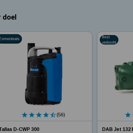
 doel
7857
4.7021
Best
Zomerdeals
verkocht
(56)
Tallas D-CWP 300
DAB Jet 132