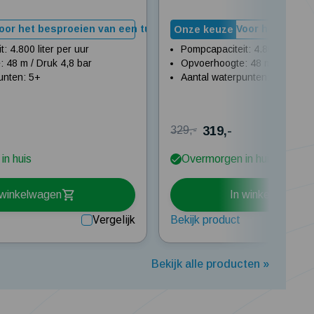
oor het besproeien van een tuin tot 350 m²
Voor het bespro
Onze keuze
: 4.800 liter per uur
Pompcapaciteit: 4.800 liter pe
 48 m / Druk 4,8 bar
Opvoerhoogte: 48 m / Druk 4,
unten: 5+
Aantal waterpunten: 5+
319,-
329,-
in huis
Overmorgen in huis
 winkelwagen
In winkelwagen
Vergelijk
Bekijk product
Bekijk alle producten »