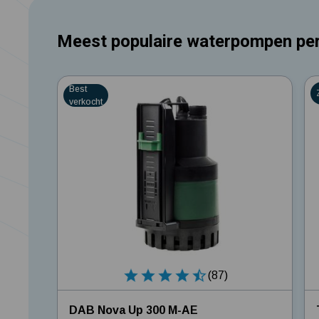
Meest populaire waterpompen per
4.7126
4.
Best
verkocht
(87)
DAB Nova Up 300 M-AE