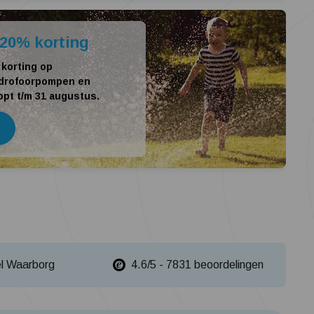
Tuin besproeien? Lees hier welke tuinpomp u nodig heeft
Installatie van een beregenings- / hydrofoorpomp
20% korting
Kelder / kruipruimte ondergelopen, wat nu?
 korting op
drofoorpompen en
opt t/m 31 augustus.
el Waarborg
4.6/5 - 7831 beoordelingen