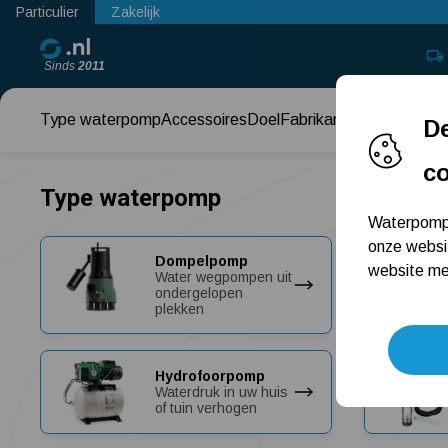
Particulier
Zakelijk
Sinds
2011
Type waterpomp
Accessoires
Doel
Fabrikant
Keuzehul
De
c
Type waterpomp
Waterpomps
onze websi
Dompelpomp
website met
Water wegpompen uit
ondergelopen
plekken
Hydrofoorpomp
Waterdruk in uw huis
of tuin verhogen