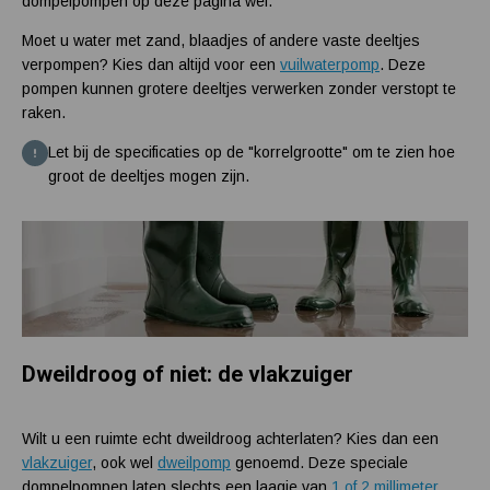
dompelpompen op deze pagina wel.
Moet u water met zand, blaadjes of andere vaste deeltjes
verpompen? Kies dan altijd voor een
vuilwaterpomp
. Deze
pompen kunnen grotere deeltjes verwerken zonder verstopt te
raken.
Let bij de specificaties op de "korrelgrootte" om te zien hoe
groot de deeltjes mogen zijn.
Dweildroog of niet: de vlakzuiger
Wilt u een ruimte echt dweildroog achterlaten? Kies dan een
vlakzuiger
, ook wel
dweilpomp
genoemd. Deze speciale
dompelpompen laten slechts een laagje van
1 of 2 millimeter