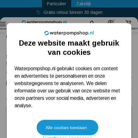
Particulier
Zakelijk
Gratis retour binnen 30 dagen
Thuiswinkel Waarborg
Sinds
2011
Zoek
Account
Winkelwagen
Menu
Home
Dompelpomp
Deze website maakt gebruik
Dompelpomp
Populaire categorieën
van cookies
Staat uw kelder blank of moet die regenton nu echt leeg?
Lees meer
Beregeningspomp
Waterpompshop.nl gebruikt cookies om content
Subcategorieën
en advertenties te personaliseren en onze
Hydrofoorpomp
Vuilwaterpomp
Vlakzuigpomp
websitegegevens te analyseren. We delen
Dompelpomp
informatie over uw gebruik van onze website met
onze partners voor social media, adverteren en
41 producten
Pompput
analyse.
DAB Nova Up 300 M-AE
Meest gelezen blogs
(87)
Alle cookies toestaan
Best verkocht
Tuin besproeien? Lees hier welke tuinpomp u nodig heeft