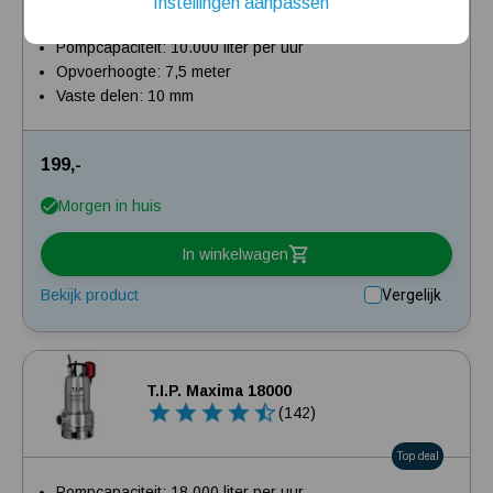
Instellingen aanpassen
Voor het leegpompen van uw kelder of ruimte
Beste keuze
Installatie van een beregenings- / hydrofoorpomp
Pompcapaciteit: 10.000 liter per uur
Opvoerhoogte: 7,5 meter
Kelder / kruipruimte ondergelopen, wat nu?
Vaste delen: 10 mm
199,-
Morgen in huis
In winkelwagen
Bekijk product
Vergelijk
T.I.P. Maxima 18000
(142)
Top deal
Pompcapaciteit: 18.000 liter per uur