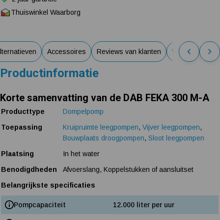
Thuiswinkel Waarborg
lternatieven
Accessoires
Reviews van klanten
Veelgestelde v
Productinformatie
Korte samenvatting van de DAB FEKA 300 M-A
Producttype
Dompelpomp
Toepassing
Kruipruimte leegpompen
,
Vijver leegpompen
,
Bouwplaats droogpompen
,
Sloot leegpompen
Plaatsing
In het water
Benodigdheden
Afvoerslang, Koppelstukken of aansluitset
Belangrijkste specificaties
Pompcapaciteit
12.000 liter per uur