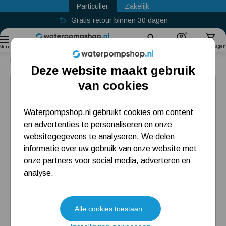
Particulier
Zakelijk
Gratis retour binnen 30 dagen
Sinds
2011
Zoek
Account
Winkelwagen
Menu
Home
Dompelpomp
DAB FEKA 300 M-A
Deze website maakt gebruik
Populaire categorieën
van cookies
Beregeningspomp
Waterpompshop.nl gebruikt cookies om content
en advertenties te personaliseren en onze
Hydrofoorpomp
websitegegevens te analyseren. We delen
Dompelpomp
informatie over uw gebruik van onze website met
onze partners voor social media, adverteren en
Pompput
analyse.
Meest gelezen blogs
Alle cookies toestaan
Tuin besproeien? Lees hier welke tuinpomp u nodig heeft