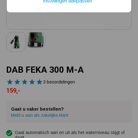
Instellingen aanpassen
Installatie van een beregenings- / hydrofoorpomp
Kelder / kruipruimte ondergelopen, wat nu?
DAB FEKA 300 M-A
3 beoordelingen
159,-
Gaat u vaker bestellen?
Meld u aan als zakelijke klant
Gaat automatisch aan en uit als het waterniveau stijgt of
daalt