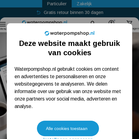
Particulier
Zakelijk
Gratis retour binnen 30 dagen
Sinds
2011
Zoek
Account
Winkelwagen
Menu
Deze website maakt gebruik
Populaire categorieën
van cookies
Beregeningspomp
Waterpompshop.nl gebruikt cookies om content
en advertenties te personaliseren en onze
Hydrofoorpomp
websitegegevens te analyseren. We delen
Dompelpomp
informatie over uw gebruik van onze website met
onze partners voor social media, adverteren en
Pompput
analyse.
Meest gelezen blogs
Alle cookies toestaan
Tuin besproeien? Lees hier welke tuinpomp u nodig heeft