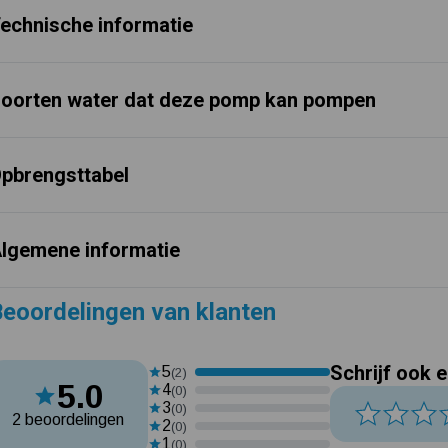
echnische informatie
oorten water dat deze pomp kan pompen
pbrengsttabel
lgemene informatie
eoordelingen van klanten
Schrijf ook 
5
(2)
5.0
4
(0)
3
(0)
2 beoordelingen
2
(0)
1
(0)