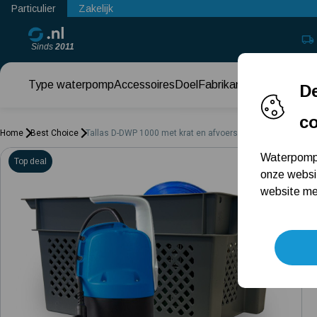
Particulier
Zakelijk
Sinds
2011
Type waterpomp
Accessoires
Doel
Fabrikant
Keuzehul
De
c
Home
Best Choice
Tallas D-DWP 1000 met krat en afvoerslang 20 meter
Waterpomps
Top deal
onze websi
website met