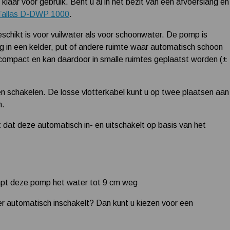
aar voor gebruik. Bent u al in het bezit van een afvoerslang en
Tallas D-DWP 1000
.
hikt is voor vuilwater als voor schoonwater. De pomp is
ng in een kelder, put of andere ruimte waar automatisch schoon
compact en kan daardoor in smalle ruimtes geplaatst worden (±
en schakelen. De losse vlotterkabel kunt u op twee plaatsen aan
n.
 dat deze automatisch in- en uitschakelt op basis van het
ompt deze pomp het water tot 9 cm weg
er automatisch inschakelt? Dan kunt u kiezen voor een