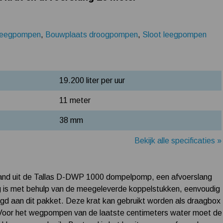
 leegpompen
,
Bouwplaats droogpompen
,
Sloot leegpompen
19.200 liter per uur
11 meter
38 mm
Bekijk alle specificaties »
aand uit de Tallas D-DWP 1000 dompelpomp, een afvoerslang
g is met behulp van de meegeleverde koppelstukken, eenvoudig
gd aan dit pakket. Deze krat kan gebruikt worden als draagbox
er. Voor het wegpompen van de laatste centimeters water moet de