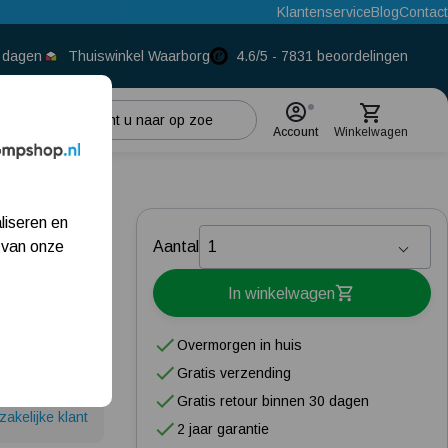
Klantenservice
Blog
Contact
0 dagen
Thuiswinkel Waarborg
4.6/5 - 7831 beoordelingen
Account
Winkelwagen
Populaire categorieën
liseren en
Beregeningspomp
 van onze
Aantal
Hydrofoorpomp
In winkelwagen
Dompelpomp
Overmorgen in huis
Pompput
Gratis verzending
Gratis retour binnen 30 dagen
Meest gelezen blogs
zakelijke klant
2 jaar garantie