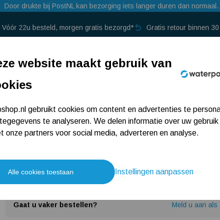
Door drukte bij PostNL kan bezorging iets langer duren dan normaal.
Vóór 22u besteld, morgen gratis bezorgd*
Gratis retour binnen 3
p →
ze website maakt gebruik van
ookies
Tallas D-DWP 1000 met krat en
hop.nl gebruikt cookies om content en advertenties te persona
tegegevens te analyseren. We delen informatie over uw gebruik
afvoerslang 20 meter
 onze partners voor social media, adverteren en analyse.
2 beoordelingen
301
,65
Instellingen aanpassen
Alle cookies toestaan
259,-
14% korting
Gaat u vaker bestellen?
Meld u aan als 