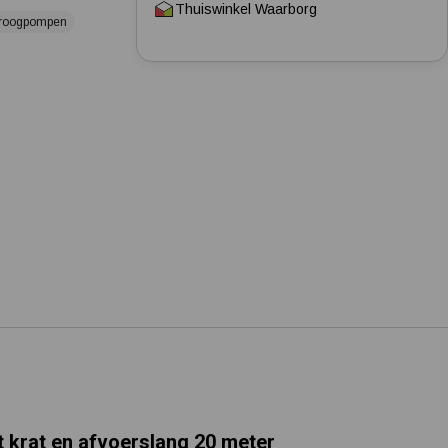
Thuiswinkel Waarborg
Tuin besproeien? Lees hier welke tuinpomp u nodig heeft
droogpompen
Installatie van een beregenings- / hydrofoorpomp
Kelder / kruipruimte ondergelopen, wat nu?
 krat en afvoerslang 20 meter