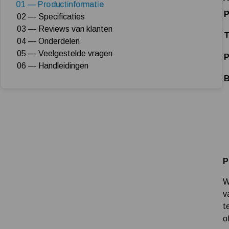
01 — Productinformatie
P
02 — Specificaties
03 — Reviews van klanten
T
04 — Onderdelen
05 — Veelgestelde vragen
P
06 — Handleidingen
B
P
W
v
t
o