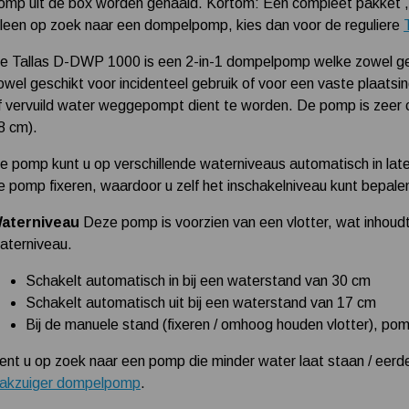
omp uit de box worden gehaald. Kortom: Een compleet pakket , kl
lleen op zoek naar een dompelpomp, kies dan voor de reguliere
e Tallas D-DWP 1000 is een 2-in-1 dompelpomp welke zowel gesc
owel geschikt voor incidenteel gebruik of voor een vaste plaatsi
f vervuild water weggepompt dient te worden. De pomp is zeer 
8 cm).
e pomp kunt u op verschillende waterniveaus automatisch in lat
e pomp fixeren, waardoor u zelf het inschakelniveau kunt bepale
aterniveau
Deze pomp is voorzien van een vlotter, wat inhoudt
aterniveau.
Schakelt automatisch in bij een waterstand van 30 cm
Schakelt automatisch uit bij een waterstand van 17 cm
Bij de manuele stand (fixeren / omhoog houden vlotter), p
ent u op zoek naar een pomp die minder water laat staan / eerd
lakzuiger dompelpomp
.