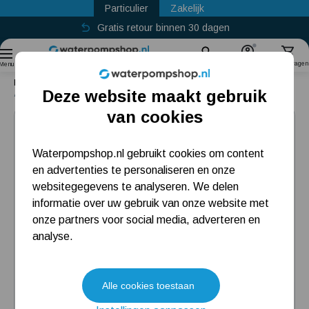
Particulier
Zakelijk
Gratis retour binnen 30 dagen
Sinds
2011
Zoek
Account
Winkelwagen
Menu
Home
Accessoires
Aansluitsets
Verloop naar een tuinslang
Deze website maakt gebruik
Aansluitset voor een 19 mm tuinslang
Populaire categorieën
van cookies
Beregeningspomp
Waterpompshop.nl gebruikt cookies om content
en advertenties te personaliseren en onze
Hydrofoorpomp
websitegegevens te analyseren. We delen
Dompelpomp
informatie over uw gebruik van onze website met
onze partners voor social media, adverteren en
Pompput
analyse.
Meest gelezen blogs
Alle cookies toestaan
Tuin besproeien? Lees hier welke tuinpomp u nodig heeft