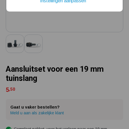
Instellingen aanpassen
Installatie van een beregenings- / hydrofoorpomp
Kelder / kruipruimte ondergelopen, wat nu?
Aansluitset voor een 19 mm
tuinslang
5
,50
Gaat u vaker bestellen?
Meld u aan als zakelijke klant