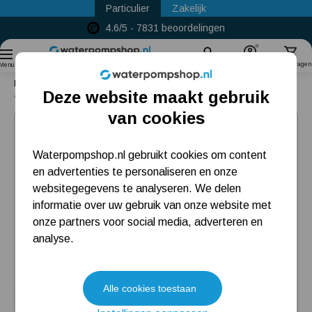
Particulier
Zakelijk
4.6/5 - 7831 beoordelingen
Sinds
2011
Zoek
Account
Winkelwagen
Menu
Home
Accessoires
Aansluitsets
Verloop naar een tuinslang
Deze website maakt gebruik
Aansluitset voor een 25 mm tuinslang
Populaire categorieën
van cookies
Beregeningspomp
Waterpompshop.nl gebruikt cookies om content
en advertenties te personaliseren en onze
Hydrofoorpomp
websitegegevens te analyseren. We delen
Dompelpomp
informatie over uw gebruik van onze website met
onze partners voor social media, adverteren en
Pompput
analyse.
Meest gelezen blogs
Alle cookies toestaan
Tuin besproeien? Lees hier welke tuinpomp u nodig heeft