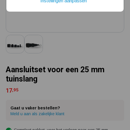
Instellingen aanpassen
Installatie van een beregenings- / hydrofoorpomp
Kelder / kruipruimte ondergelopen, wat nu?
Aansluitset voor een 25 mm
tuinslang
17
,95
Gaat u vaker bestellen?
Meld u aan als zakelijke klant