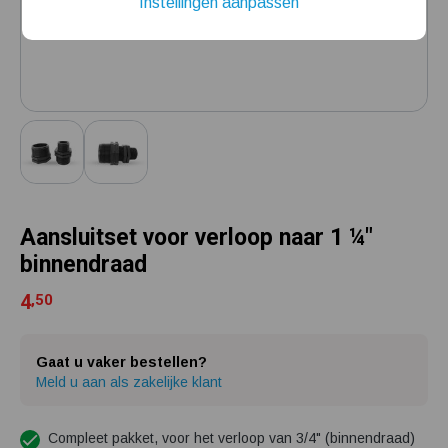
Instellingen aanpassen
Installatie van een beregenings- / hydrofoorpomp
Kelder / kruipruimte ondergelopen, wat nu?
Aansluitset voor verloop naar 1 ¼"
binnendraad
4
,50
Gaat u vaker bestellen?
Meld u aan als zakelijke klant
Compleet pakket, voor het verloop van 3/4" (binnendraad)