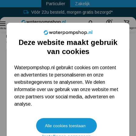
Particulier
Zakelijk
Vóór 22u besteld, morgen gratis bezorgd*
Sinds
2011
Zoek
Account
Winkelwagen
Menu
Home
Accessoires
Aansluitsets
Deze website maakt gebruik
Aansluitset voor verloop naar 1 ¼" binnendraad
Populaire categorieën
van cookies
Beregeningspomp
Waterpompshop.nl gebruikt cookies om content
en advertenties te personaliseren en onze
Hydrofoorpomp
websitegegevens te analyseren. We delen
Dompelpomp
informatie over uw gebruik van onze website met
onze partners voor social media, adverteren en
Pompput
analyse.
Meest gelezen blogs
Alle cookies toestaan
Tuin besproeien? Lees hier welke tuinpomp u nodig heeft