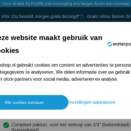
Door drukte bij PostNL kan bezorging iets langer duren dan normaal.
Vóór 22u besteld, morgen gratis bezorgd*
Gratis retour binnen 3
p →
ze website maakt gebruik van
ookies
aad
Aansluitset voor verloop naar 1 
hop.nl gebruikt cookies om content en advertenties te persona
tegegevens te analyseren. We delen informatie over uw gebruik
buitendraad
 onze partners voor social media, adverteren en analyse.
8
,95
Instellingen aanpassen
Alle cookies toestaan
Gaat u vaker bestellen?
Meld u aan als 
Compleet pakket, voor het verloop van 3/4" (buitendraad)
(buitendraad)