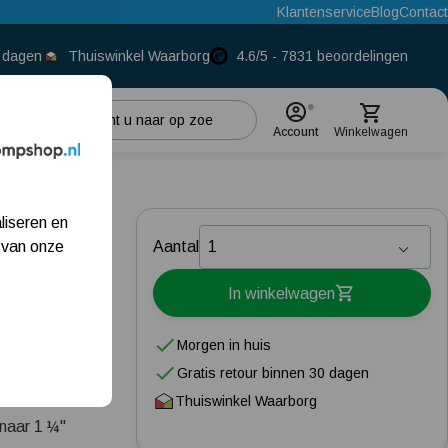
Klantenservice
Blog
Contact
0 dagen
Thuiswinkel Waarborg
4.6/5 - 7831 beoordelingen
Account
Winkelwagen
Populaire categorieën
¼"
liseren en
Beregeningspomp
 van onze
Aantal
Hydrofoorpomp
In winkelwagen
Dompelpomp
Morgen in huis
Pompput
zakelijke klant
Gratis retour binnen 30 dagen
Thuiswinkel Waarborg
Meest gelezen blogs
 naar 1 ¼"