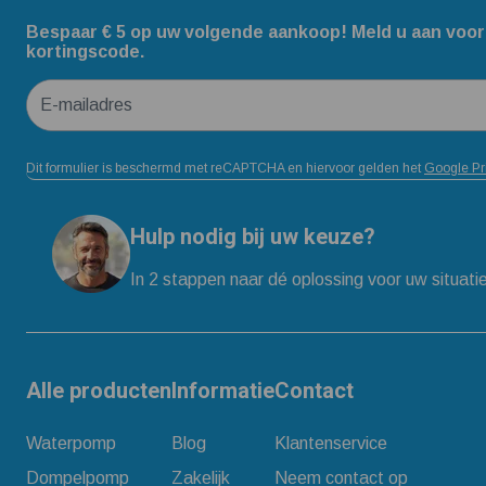
Bespaar € 5 op uw volgende aankoop! Meld u aan voor
kortingscode.
E-mailadres
Dit formulier is beschermd met reCAPTCHA en hiervoor gelden het
Google Pr
Hulp nodig bij uw keuze?
In 2 stappen naar dé oplossing voor uw situati
Alle producten
Informatie
Contact
Waterpomp
Blog
Klantenservice
Dompelpomp
Zakelijk
Neem contact op