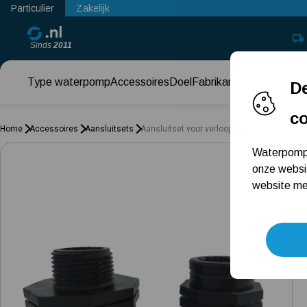
Particulier
Zakelijk
Sinds
2011
Type waterpomp
Accessoires
Doel
Fabrikant
Keuzehul
De
c
Home
Accessoires
Aansluitsets
Aansluitset voor verloop naar 1 ¼" buitendr
Waterpomps
onze websi
website met