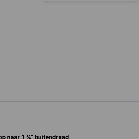
Tuin besproeien? Lees hier welke tuinpomp u nodig heeft
Installatie van een beregenings- / hydrofoorpomp
Kelder / kruipruimte ondergelopen, wat nu?
op naar 1 ¼" buitendraad