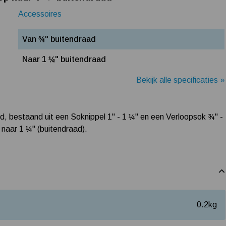
Accessoires
Van ¾" buitendraad
Naar 1 ¼" buitendraad
Bekijk alle specificaties »
, bestaand uit een Soknippel 1" - 1 ¼" en een Verloopsok ¾" -
 naar 1 ¼" (buitendraad).
0.2
kg