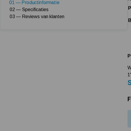
01 — Productinformatie
P
02 — Specificaties
03 — Reviews van klanten
B
P
W
1
S
F