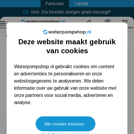
Particulier
Zakelijk
Vóór 22u besteld, morgen gratis bezorgd*
Gratis retour binnen 30 dagen
Sinds
2011
Zoek
Account
Winkelwagen
Menu
Home
Accessoires
Aansluitsets
Verloop naar een tuinslang
Deze website maakt gebruik
Aansluitset voor een 40 mm tuinslang
Populaire categorieën
van cookies
Beregeningspomp
Waterpompshop.nl gebruikt cookies om content
en advertenties te personaliseren en onze
Hydrofoorpomp
websitegegevens te analyseren. We delen
Dompelpomp
informatie over uw gebruik van onze website met
onze partners voor social media, adverteren en
Pompput
analyse.
Meest gelezen blogs
Alle cookies toestaan
Tuin besproeien? Lees hier welke tuinpomp u nodig heeft