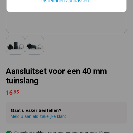
Instellingen aanpassen
Installatie van een beregenings- / hydrofoorpomp
Kelder / kruipruimte ondergelopen, wat nu?
Aansluitset voor een 40 mm
tuinslang
16
,95
Gaat u vaker bestellen?
Meld u aan als zakelijke klant