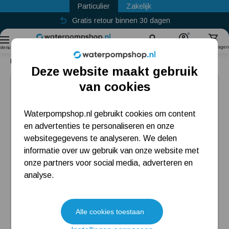
Particulier
Zakelijk
Gratis retour binnen 30 dagen
Sinds
2011
Zoek
Account
Winkelwagen
Menu
Home
Bronpomp
DAB S4 8/9 T KIT
Deze website maakt gebruik
Populaire categorieën
van cookies
Beregeningspomp
Waterpompshop.nl gebruikt cookies om content
en advertenties te personaliseren en onze
Hydrofoorpomp
websitegegevens te analyseren. We delen
Dompelpomp
informatie over uw gebruik van onze website met
onze partners voor social media, adverteren en
Pompput
analyse.
Meest gelezen blogs
Alle cookies toestaan
Tuin besproeien? Lees hier welke tuinpomp u nodig heeft