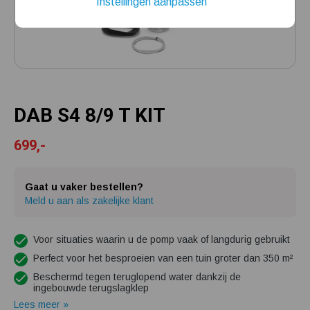
Instellingen aanpassen
Installatie van een beregenings- / hydrofoorpomp
Kelder / kruipruimte ondergelopen, wat nu?
DAB S4 8/9 T KIT
699,-
Gaat u vaker bestellen?
Meld u aan als zakelijke klant
Voor situaties waarin u de pomp vaak of langdurig gebruikt
Perfect voor het besproeien van een tuin groter dan 350 m²
Beschermd tegen teruglopend water dankzij de
ingebouwde terugslagklep
Lees meer »