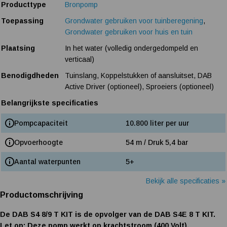
Producttype
Bronpomp
Toepassing
Grondwater gebruiken voor tuinberegening
,
Grondwater gebruiken voor huis en tuin
Plaatsing
In het water (volledig ondergedompeld en
verticaal)
Benodigdheden
Tuinslang, Koppelstukken of aansluitset, DAB
Active Driver (optioneel), Sproeiers (optioneel)
Belangrijkste specificaties
Pompcapaciteit
10.800 liter per uur
Opvoerhoogte
54 m / Druk 5,4 bar
Aantal waterpunten
5+
Bekijk alle specificaties »
Productomschrijving
De DAB S4 8/9 T KIT is de opvolger van de DAB S4E 8 T KIT.
Let op: Deze pomp werkt op krachtstroom (400 Volt).