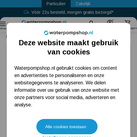
Particulier
Zakelijk
Vóór 22u besteld, morgen gratis bezorgd*
Gratis retour binnen 30 dagen
Sinds
2011
Zoek
Account
Winkelwagen
Menu
Home
Gepantserde slang 1"
Deze website maakt gebruik
Populaire categorieën
van cookies
Beregeningspomp
Waterpompshop.nl gebruikt cookies om content
en advertenties te personaliseren en onze
Hydrofoorpomp
websitegegevens te analyseren. We delen
Dompelpomp
informatie over uw gebruik van onze website met
onze partners voor social media, adverteren en
Pompput
analyse.
Meest gelezen blogs
Alle cookies toestaan
Tuin besproeien? Lees hier welke tuinpomp u nodig heeft