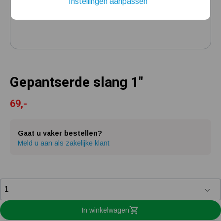
Instellingen aanpassen
Installatie van een beregenings- / hydrofoorpomp
Kelder / kruipruimte ondergelopen, wat nu?
Gepantserde slang 1"
69,-
Gaat u vaker bestellen?
Meld u aan als zakelijke klant
In winkelwagen