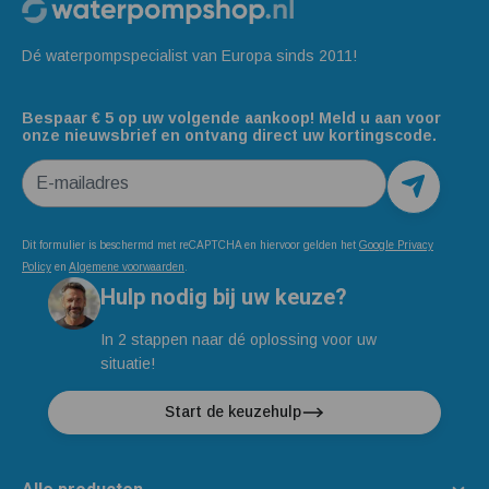
Dé waterpompspecialist van Europa sinds 2011!
Bespaar € 5 op uw volgende aankoop! Meld u aan voor
onze nieuwsbrief en ontvang direct uw kortingscode.
E-mailadres
Dit formulier is beschermd met reCAPTCHA en hiervoor gelden het
Google Privacy
Policy
en
Algemene voorwaarden
.
Hulp nodig bij uw keuze?
In 2 stappen naar dé oplossing voor uw
situatie!
Start de keuzehulp