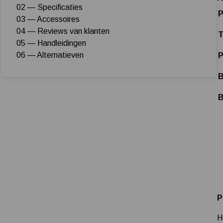
02 — Specificaties
P
03 — Accessoires
04 — Reviews van klanten
T
05 — Handleidingen
06 — Alternatieven
P
B
B
P
H