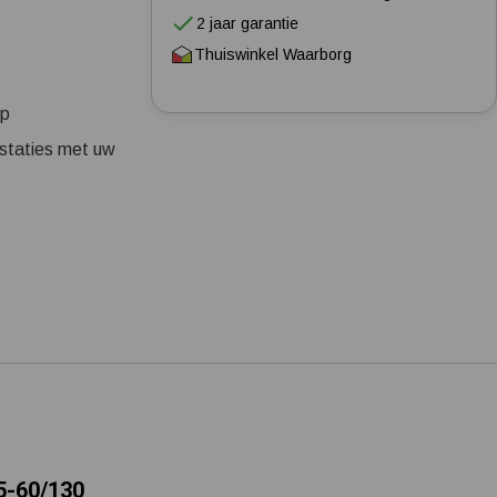
Tuin besproeien? Lees hier welke tuinpomp u nodig heeft
2 jaar garantie
Thuiswinkel Waarborg
Installatie van een beregenings- / hydrofoorpomp
Kelder / kruipruimte ondergelopen, wat nu?
mp
staties met uw
5-60/130