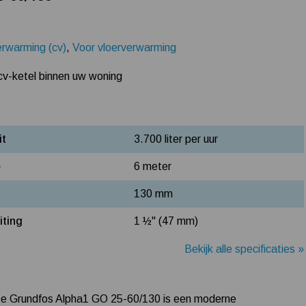
erwarming (cv)
,
Voor vloerverwarming
 cv-ketel binnen uw woning
it
3.700 liter per uur
e
6 meter
130 mm
iting
1 ½" (47 mm)
Bekijk alle specificaties »
 De Grundfos Alpha1 GO 25-60/130 is een moderne