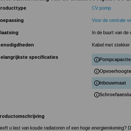
roducttype
CV pomp
oepassing
Voor de centrale v
laatsing
In de buurt van de
enodigdheden
Kabel met stekker
elangrijkste specificaties
Pompcapacite
Opvoerhoogt
Inbouwmaat
Schroefaanslu
roductomschrijving
eeft u last van koude radiatoren of een hoge energierekening?