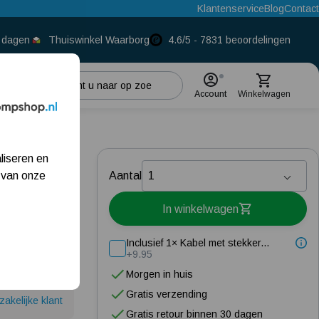
Klantenservice
Blog
Contact
0 dagen
Thuiswinkel Waarborg
4.6/5 - 7831 beoordelingen
Account
Winkelwagen
Populaire categorieën
 25-
liseren en
Beregeningspomp
 van onze
Aantal
Hydrofoorpomp
In winkelwagen
Dompelpomp
Inclusief 1× Kabel met stekker...
Pompput
+9.95
Morgen in huis
Meest gelezen blogs
Gratis verzending
zakelijke klant
Gratis retour binnen 30 dagen