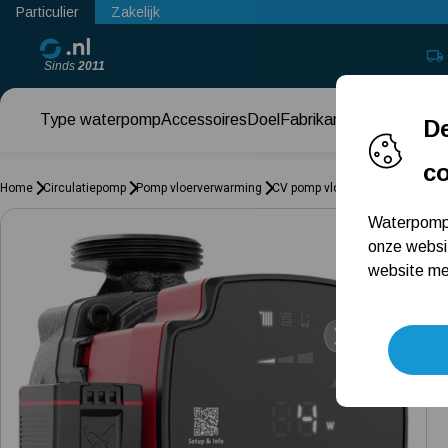
Particulier
Zakelijk
Sinds
2011
Type waterpomp
Accessoires
Doel
Fabrikant
Keuzehul
De
c
Home
Circulatiepomp
Pomp vloerverwarming
CV pomp vloerverwarming verv
Waterpomps
onze websi
website met