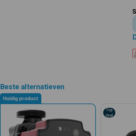
S
Beste alternatieven
Huidig product
Alternatieven voor Grundfos Alpha1 GO 25-60/130
4.7829
Top
deal