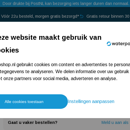
Door drukte bij PostNL kan bezorging iets langer duren dan normaal.
Vóór 22u besteld, morgen gratis bezorgd*
Gratis retour binnen 3
p →
ze website maakt gebruik van
ookies
angen
Grundfos Alpha1 GO 25-60/130
Grundfos Alpha1 GO
hop.nl gebruikt cookies om content en advertenties te persona
tegegevens te analyseren. We delen informatie over uw gebruik
 onze partners voor social media, adverteren en analyse.
60/130
Instellingen aanpassen
Alle cookies toestaan
259,-
Gaat u vaker bestellen?
Meld u aan als 