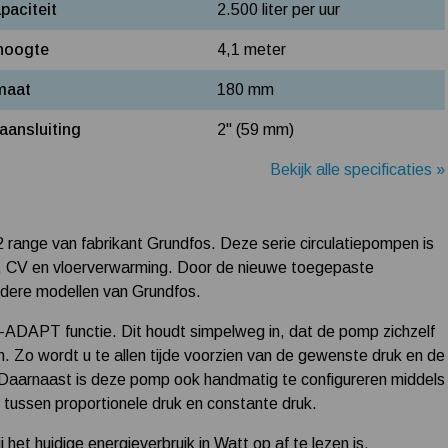
aciteit
2.500 liter per uur
hoogte
4,1 meter
maat
180 mm
aansluiting
2" (59 mm)
Bekijk alle specificaties »
 range van fabrikant Grundfos. Deze serie circulatiepompen is
n, CV en vloerverwarming. Door de nieuwe toegepaste
udere modellen van Grundfos.
-ADAPT functie. Dit houdt simpelweg in, dat de pomp zichzelf
n. Zo wordt u te allen tijde voorzien van de gewenste druk en de
 Daarnaast is deze pomp ook handmatig te configureren middels
n tussen proportionele druk en constante druk.
het huidige energieverbruik in Watt op af te lezen is.