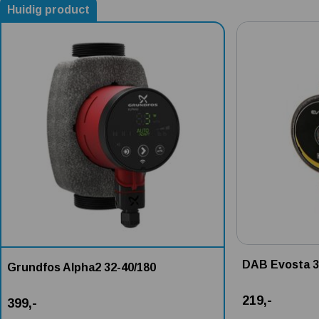
Huidig product
Alternatieven voor Grundfos Alpha2 32-40/180
0 Ster
DAB Evosta 3
Grundfos Alpha2 32-40/180
219,-
399,-