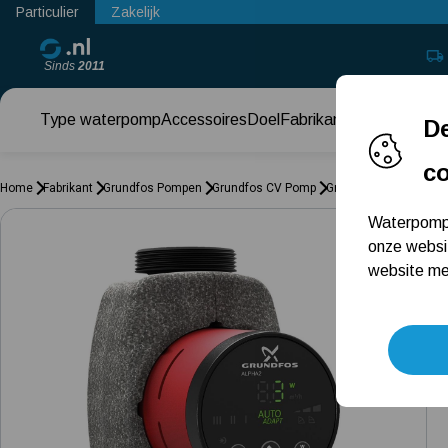
Particulier
Zakelijk
Sinds
2011
Type waterpomp
Accessoires
Doel
Fabrikant
Keuzehul
De
c
Home
Fabrikant
Grundfos Pompen
Grundfos CV Pomp
Grundfos Pomp Vloer
Waterpomps
onze websi
website met