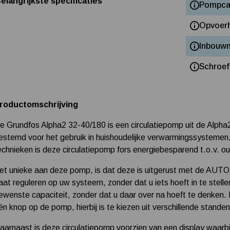
elangrijkste specificaties
Pompcap
Opvoer
Inbouw
Schroef
roductomschrijving
e Grundfos Alpha2 32-40/180 is een circulatiepomp uit de Alpha2
estemd voor het gebruik in huishoudelijke verwarmingssysteme
echnieken is deze circulatiepomp fors energiebesparend t.o.v. o
et unieke aan deze pomp, is dat deze is uitgerust met de AUTO
aat reguleren op uw systeem, zonder dat u iets hoeft in te stelle
ewenste capaciteit, zonder dat u daar over na hoeft te denken.
én knop op de pomp, hierbij is te kiezen uit verschillende stande
aarnaast is deze circulatiepomp voorzien van een display waarbij 