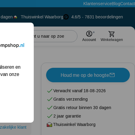
Klantenservice
Blog
Contact
0 dagen
Thuiswinkel Waarborg
4.6/5 - 7831 beoordelingen
Account
Winkelwagen
Populaire categorieën
-
liseren en
Beregeningspomp
 van onze
Houd me op de hoogte
Hydrofoorpomp
Verwacht vanaf 18-08-2026
Dompelpomp
Gratis verzending
Pompput
Gratis retour binnen 30 dagen
2 jaar garantie
Meest gelezen blogs
Thuiswinkel Waarborg
zakelijke klant