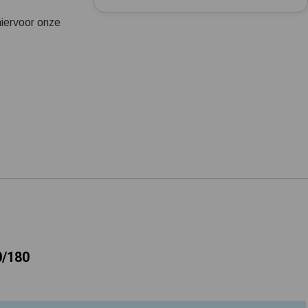
Tuin besproeien? Lees hier welke tuinpomp u nodig heeft
iervoor onze
Installatie van een beregenings- / hydrofoorpomp
Kelder / kruipruimte ondergelopen, wat nu?
0/180