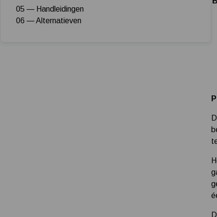
B
05 — Handleidingen
06 — Alternatieven
P
D
b
t
H
g
g
é
D