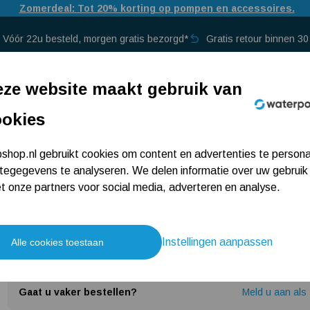
Door drukte bij PostNL kan bezorging iets langer duren dan normaal.
Vóór 22u besteld, morgen gratis bezorgd*
Gratis retour binnen 3
p →
ze website maakt gebruik van
ookies
verwarming
Grundfos Alpha2 32-40/180
Grundfos Alpha2 32
hop.nl gebruikt cookies om content en advertenties te persona
tegegevens te analyseren. We delen informatie over uw gebruik
 onze partners voor social media, adverteren en analyse.
40/180
Instellingen aanpassen
Alle cookies toestaan
399,-
Gaat u vaker bestellen?
Meld u aan als 