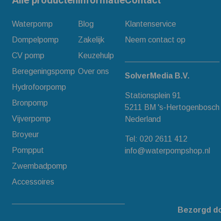
Alle producten
Informatie
Contact
Waterpomp
Blog
Klantenservice
Dompelpomp
Zakelijk
Neem contact op
CV pomp
Keuzehulp
Beregeningspomp
Over ons
SolverMedia B.V.
Hydrofoorpomp
Stationsplein 91
Bronpomp
5211 BM 's-Hertogenbosch
Vijverpomp
Nederland
Broyeur
Tel:
020 2611 412
Pompput
info@waterpompshop.nl
Zwembadpomp
Accessoires
Bezorgd d