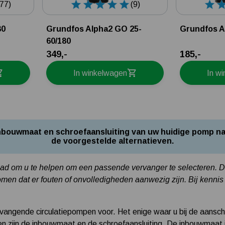
77)
(9)
80
Grundfos Alpha2 GO 25-
Grundfos A
60/180
349,-
185,-
In winkelwagen
In w
 inbouwmaat en schroefaansluiting van uw huidige pomp na
de voorgestelde alternatieven.
raad om u te helpen om een passende vervanger te selecteren. Dez
en dat er fouten of onvolledigheden aanwezig zijn. Bij kennis 
rvangende circulatiepompen voor. Het enige waar u bij de aansch
en zijn de inbouwmaat en de schroefaansluiting. De inbouwmaat 