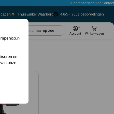
Klantenservice
Blog
Contact
0 dagen
Thuiswinkel Waarborg
4.6/5 - 7831 beoordelingen
Account
Winkelwagen
Populaire categorieën
liseren en
Beregeningspomp
 van onze
Hydrofoorpomp
Dompelpomp
Pompput
Meest gelezen blogs