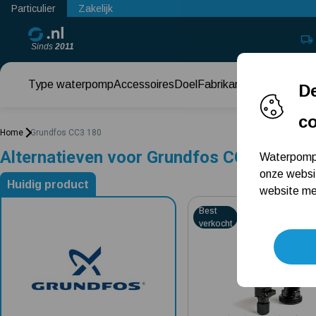
Particulier
Zakelijk
Sinds
2011
Type waterpomp
Accessoires
Doel
Fabrikant
Keuzehul
De
c
Home
Grundfos CC3 180
Alternatieven voor Grundfos CC3 180
Waterpomps
onze websi
Huidig product
website met
Alternatieven voor Grundfos CC3 180
4.7581
Best
verkocht