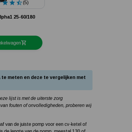
(5)
Tuin besproeien? Lees hier welke tuinpomp u nodig heeft
Installatie van een beregenings- / hydrofoorpomp
lpha1 25-60/180
Kelder / kruipruimte ondergelopen, wat nu?
inkelwagen
 te meten en deze te vergelijken met
e lijst is met de uiterste zorg
van fouten of onvolledigheden, proberen wij
af van de juiste pomp voor een cv-ketel of
is de lengte van de pomp, meestal 130 of