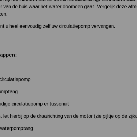
er van de buis waar het water doorheen gaat. Vergelijk deze af
zen.
unt u heel eenvoudig zelf uw circulatiepomp vervangen.
tappen:
circulatiepomp
pomptang
uidige circulatiepomp er tussenuit
let hierbij op de draairichting van de motor (zie pijltje op de zi
n waterpomptang