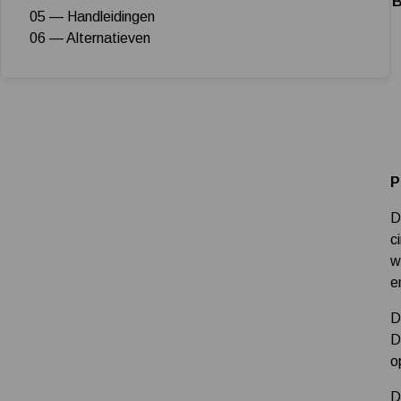
B
05 — Handleidingen
06 — Alternatieven
P
D
c
w
e
D
D
o
D