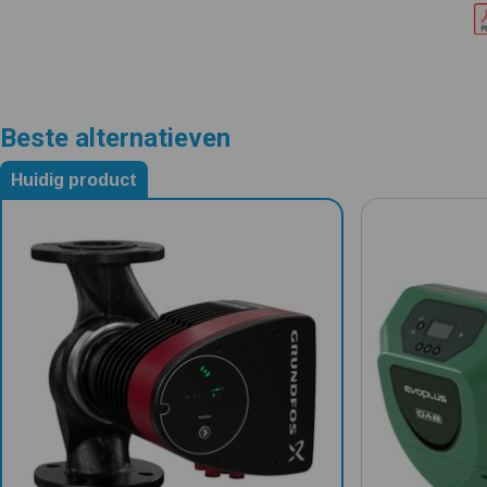
Beste alternatieven
Huidig product
Alternatieven voor Grundfos Magna1 32-100 F / 220
0 Ster