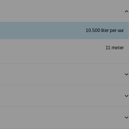
10.500 liter per uur
11 meter