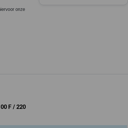
Tuin besproeien? Lees hier welke tuinpomp u nodig heeft
iervoor onze
Installatie van een beregenings- / hydrofoorpomp
Kelder / kruipruimte ondergelopen, wat nu?
00 F / 220