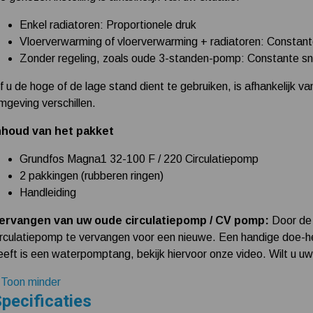
Enkel radiatoren: Proportionele druk
Vloerverwarming of vloerverwarming + radiatoren: Constan
Zonder regeling, zoals oude 3-standen-pomp: Constante snelh
f u de hoge of de lage stand dient te gebruiken, is afhankelijk va
mgeving verschillen.
nhoud van het pakket
Grundfos Magna1 32-100 F / 220 Circulatiepomp
2 pakkingen (rubberen ringen)
Handleiding
ervangen van uw oude circulatiepomp / CV pomp:
Door de 
irculatiepomp te vervangen voor een nieuwe. Een handige doe-het
eeft is een waterpomptang, bekijk hiervoor onze video. Wilt u 
 Toon minder
pecificaties