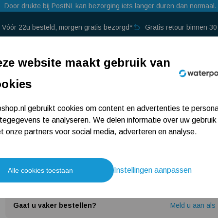
Door drukte bij PostNL kan bezorging iets langer duren dan normaal.
Vóór 22u besteld, morgen gratis bezorgd*
Gratis retour binnen 3
p →
ze website maakt gebruik van
ookies
Grundfos Magna1 3
hop.nl gebruikt cookies om content en advertenties te persona
tegegevens te analyseren. We delen informatie over uw gebruik
 onze partners voor social media, adverteren en analyse.
100 F / 220
Instellingen aanpassen
Alle cookies toestaan
1.259,-
Gaat u vaker bestellen?
Meld u aan als 