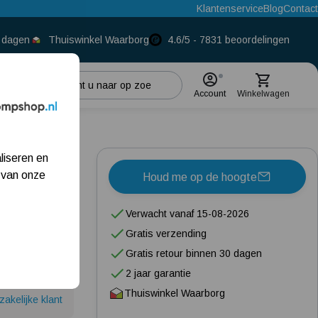
Klantenservice
Blog
Contact
0 dagen
Thuiswinkel Waarborg
4.6/5 - 7831 beoordelingen
Account
Winkelwagen
Populaire categorieën
2-
liseren en
Beregeningspomp
 van onze
Houd me op de hoogte
Hydrofoorpomp
Verwacht vanaf 15-08-2026
Dompelpomp
Gratis verzending
Pompput
Gratis retour binnen 30 dagen
2 jaar garantie
Meest gelezen blogs
Thuiswinkel Waarborg
zakelijke klant