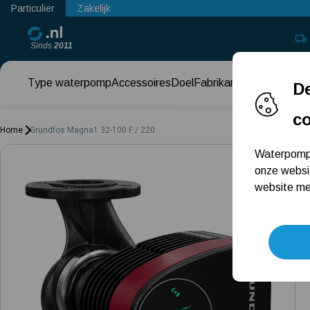
Particulier
Zakelijk
Sinds
2011
Type waterpomp
Accessoires
Doel
Fabrikant
Keuzehul
De
c
Home
Grundfos Magna1 32-100 F / 220
Waterpomps
onze websi
website met