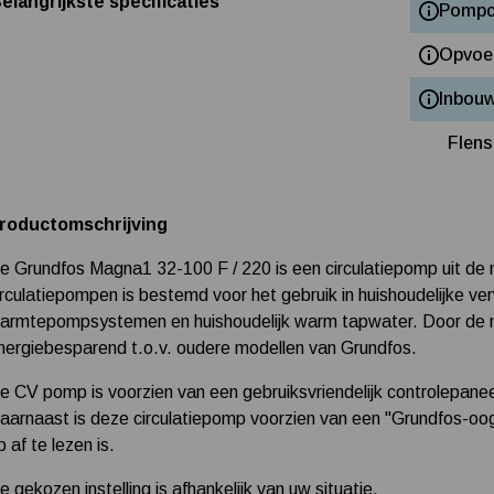
elangrijkste specificaties
Pompc
Opvoe
Inbou
Flen
roductomschrijving
e Grundfos Magna1 32-100 F / 220 is een circulatiepomp uit de
irculatiepompen is bestemd voor het gebruik in huishoudelijke
armtepompsystemen en huishoudelijk warm tapwater. Door de ni
nergiebesparend t.o.v. oudere modellen van Grundfos.
e CV pomp is voorzien van een gebruiksvriendelijk controlepane
aarnaast is deze circulatiepomp voorzien van een "Grundfos-oog" w
p af te lezen is.
e gekozen instelling is afhankelijk van uw situatie.