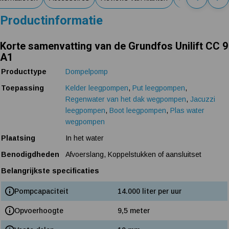
Productinformatie
Korte samenvatting van de Grundfos Unilift CC 9
A1
Producttype
Dompelpomp
Toepassing
Kelder leegpompen
,
Put leegpompen
,
Regenwater van het dak wegpompen
,
Jacuzzi
leegpompen
,
Boot leegpompen
,
Plas water
wegpompen
Plaatsing
In het water
Benodigdheden
Afvoerslang, Koppelstukken of aansluitset
Belangrijkste specificaties
Pompcapaciteit
14.000 liter per uur
Opvoerhoogte
9,5 meter