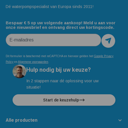
Dé waterpompspecialist van Europa sinds 2011!
Bespaar € 5 op uw volgende aankoop! Meld u aan voor
onze nieuwsbrief en ontvang direct uw kortingscode.
E-mailadres
Dit formulier is beschermd met reCAPTCHA en hiervoor gelden het
Google Privacy
Policy
en
Algemene voorwaarden
.
Hulp nodig bij uw keuze?
In 2 stappen naar dé oplossing voor uw
situatie!
Start de keuzehulp
Alle producten