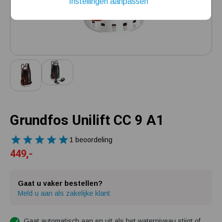
Instellingen aanpassen
Installatie van een beregenings- / hydrofoorpomp
Kelder / kruipruimte ondergelopen, wat nu?
Grundfos Unilift CC 9 A1
1 beoordeling
449,-
Gaat u vaker bestellen?
Meld u aan als zakelijke klant
Gaat automatisch aan en uit als het waterniveau stijgt of