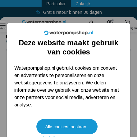
Particulier
Zakelijk
Gratis retour binnen 30 dagen
Sinds
2011
Zoek
Account
Winkelwagen
Menu
Home
Fabrikant
Grundfos Pompen
Grundfos Dompelpomp
Deze website maakt gebruik
Grundfos Unilift CC 9 A1
Populaire categorieën
van cookies
Beregeningspomp
Waterpompshop.nl gebruikt cookies om content
en advertenties te personaliseren en onze
Hydrofoorpomp
websitegegevens te analyseren. We delen
Dompelpomp
informatie over uw gebruik van onze website met
onze partners voor social media, adverteren en
Pompput
analyse.
Meest gelezen blogs
Alle cookies toestaan
Tuin besproeien? Lees hier welke tuinpomp u nodig heeft