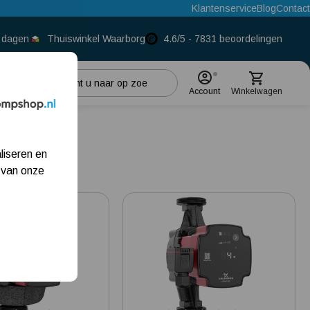
Klantenservice
Blog
Contact
0 dagen
Thuiswinkel Waarborg
4.6/5 - 7831 beoordelingen
Account
Winkelwagen
Populaire categorieën
liseren en
Beregeningspomp
 van onze
Hydrofoorpomp
5
Dompelpomp
Pompput
Meest gelezen blogs