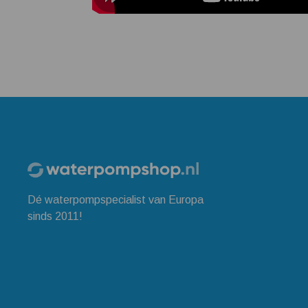
Dé waterpompspecialist van Europa
sinds 2011!