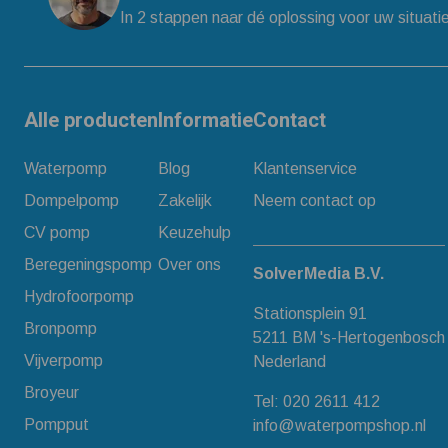
In 2 stappen naar dé oplossing voor uw situati
Alle producten
Informatie
Contact
Waterpomp
Blog
Klantenservice
Dompelpomp
Zakelijk
Neem contact op
CV pomp
Keuzehulp
Beregeningspomp
Over ons
SolverMedia B.V.
Hydrofoorpomp
Stationsplein 91
Bronpomp
5211 BM 's-Hertogenbosch
Vijverpomp
Nederland
Broyeur
Tel:
020 2611 412
Pompput
info@waterpompshop.nl