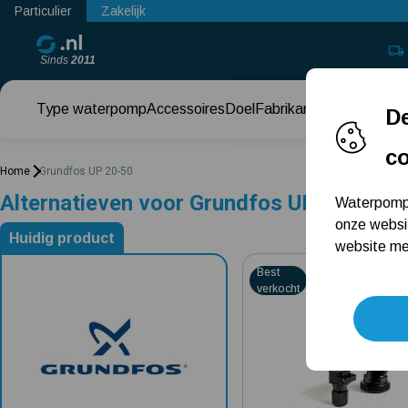
Particulier
Zakelijk
Sinds
2011
Type waterpomp
Accessoires
Doel
Fabrikant
Keuzehul
De
c
Home
Grundfos UP 20-50
Alternatieven voor Grundfos UP 20-50
Waterpomps
onze websi
Huidig product
website met
Alternatieven voor Grundfos UP 20-50
4.7581
Best
verkocht