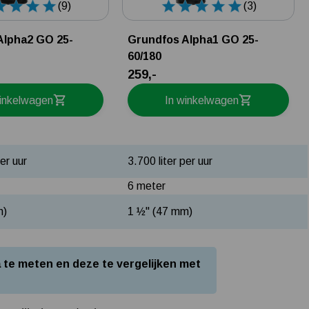
(9)
(3)
Tuin besproeien? Lees hier welke tuinpomp u nodig heeft
Installatie van een beregenings- / hydrofoorpomp
Alpha2 GO 25-
Grundfos Alpha1 GO 25-
60/180
Kelder / kruipruimte ondergelopen, wat nu?
259,-
winkelwagen
In winkelwagen
per uur
3.700 liter per uur
6 meter
m)
1 ½" (47 mm)
 te meten en deze te vergelijken met