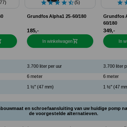
77)
(5)
80
Grundfos Alpha1 25-60/180
Grundfos 
60/180
185,-
349,-
In winkelwagen
In 
3.700 liter per uur
3.700 liter 
6 meter
6 meter
1 ½" (47 mm)
1 ½" (47 m
 inbouwmaat en schroefaansluiting van uw huidige pomp na
de voorgestelde alternatieven.