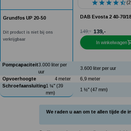
(2
DAB Evosta 2 40-70/1
Grundfos UP 20-50
139,-
149,-
Dit product is niet bij ons
verkrijgbaar
In winkelwagen
Pompcapaciteit
3.000 liter per
3.600 liter per uur
uur
Opvoerhoogte
4 meter
6,9 meter
Schroefaansluiting
1 ¼" (39
1 ½" (47 mm)
mm)
We raden u aan om te allen tijde de