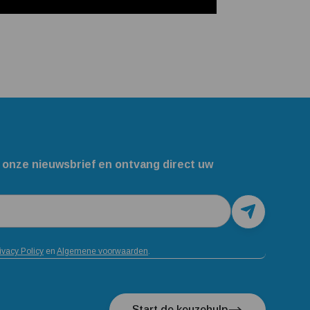
 onze nieuwsbrief en ontvang direct uw
ivacy Policy
en
Algemene voorwaarden
.
Start de keuzehulp