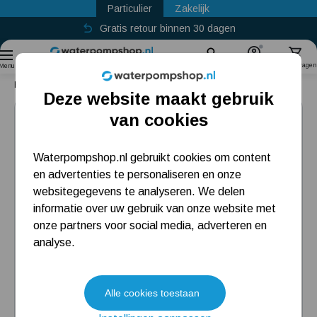
Particulier
Zakelijk
Gratis retour binnen 30 dagen
Sinds
2011
Zoek
Account
Winkelwagen
Menu
Home
Klemkoppeling messing 15 x 12 mm
Deze website maakt gebruik
Populaire categorieën
van cookies
Beregeningspomp
Waterpompshop.nl gebruikt cookies om content
en advertenties te personaliseren en onze
Hydrofoorpomp
websitegegevens te analyseren. We delen
Dompelpomp
informatie over uw gebruik van onze website met
onze partners voor social media, adverteren en
Pompput
analyse.
Meest gelezen blogs
Alle cookies toestaan
Tuin besproeien? Lees hier welke tuinpomp u nodig heeft