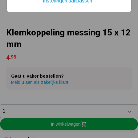
Instellingen aanpassen
Installatie van een beregenings- / hydrofoorpomp
Kelder / kruipruimte ondergelopen, wat nu?
Klemkoppeling messing 15 x 12
mm
4
,95
Gaat u vaker bestellen?
Meld u aan als zakelijke klant
In winkelwagen