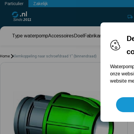
Particulier
Zakelijk
Sinds
2011
Type waterpomp
Accessoires
Doel
Fabrikant
Keuzehul
De
c
Home
Klemkoppeling naar schroefdraad 1" (binnendraad)
Waterpomps
onze websi
website met