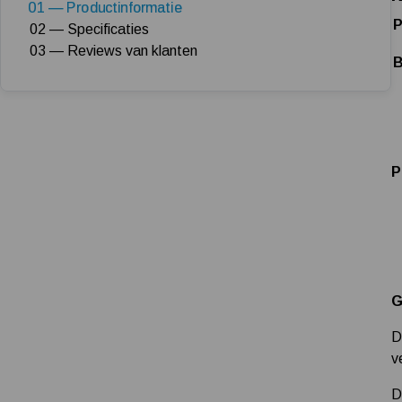
01 — Productinformatie
P
02 — Specificaties
03 — Reviews van klanten
B
P
G
D
v
D