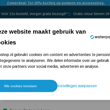
Door drukte bij PostNL kan bezorging iets langer duren dan normaal.
Vóór 22u besteld, morgen gratis bezorgd*
Gratis retour binnen 3
p →
ze website maakt gebruik van
ookies
Klemkoppeling naar schroefdra
hop.nl gebruikt cookies om content en advertenties te persona
tegegevens te analyseren. We delen informatie over uw gebruik
(binnendraad)
 onze partners voor social media, adverteren en analyse.
1 beoordeling
2
,50
Instellingen aanpassen
Alle cookies toestaan
Gaat u vaker bestellen?
Meld u aan als 