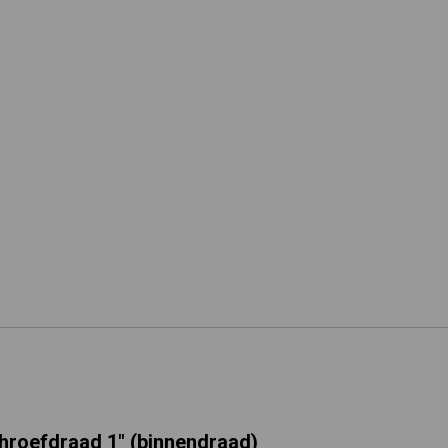
Tuin besproeien? Lees hier welke tuinpomp u nodig heeft
Installatie van een beregenings- / hydrofoorpomp
Kelder / kruipruimte ondergelopen, wat nu?
hroefdraad 1" (binnendraad)