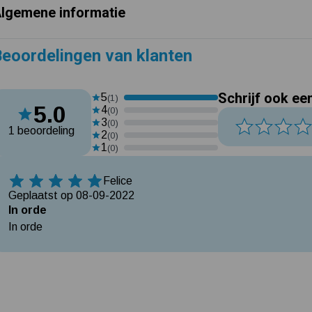
lgemene informatie
eoordelingen van klanten
Schrijf ook ee
5
(1)
5.0
4
(0)
3
(0)
1 beoordeling
2
(0)
1
(0)
Felice
5 Sterren
Geplaatst op 08-09-2022
In orde
In orde