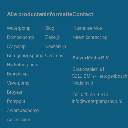
Alle producten
Informatie
Contact
Waterpomp
Blog
Klantenservice
Dompelpomp
Zakelijk
Neem contact op
CV pomp
Keuzehulp
Beregeningspomp
Over ons
SolverMedia B.V.
Hydrofoorpomp
Stationsplein 91
Bronpomp
5211 BM 's-Hertogenbosch
Vijverpomp
Nederland
Broyeur
Tel:
020 2611 412
Pompput
info@waterpompshop.nl
Zwembadpomp
Accessoires