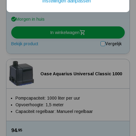
Instellingen aanpassen
74
,95
Installatie van een beregenings- / hydrofoorpomp
Morgen in huis
Kelder / kruipruimte ondergelopen, wat nu?
In winkelwagen
Bekijk product
Vergelijk
Oase Aquarius Universal Classic 1000
Pompcapaciteit: 1000 liter per uur
Opvoerhoogte: 1,5 meter
Capaciteit regelbaar: Manueel regelbaar
94
,95