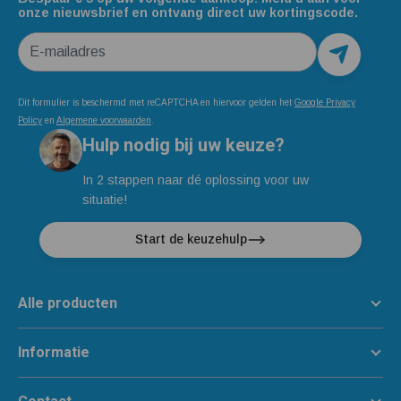
onze nieuwsbrief en ontvang direct uw kortingscode.
E-mailadres
Dit formulier is beschermd met reCAPTCHA en hiervoor gelden het
Google Privacy
Policy
en
Algemene voorwaarden
.
Hulp nodig bij uw keuze?
In 2 stappen naar dé oplossing voor uw
situatie!
Start de keuzehulp
Alle producten
Informatie