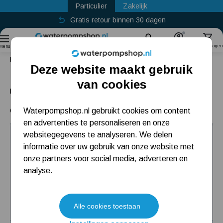
Particulier
Zakelijk
Gratis retour binnen 30 dagen
Sinds
2011
Zoek
Account
Winkelwagen
Menu
Home
Vijverpomp
Pomp voor waterornament
Deze website maakt gebruik
Pomp voor waterornament
Populaire categorieën
van cookies
Een waterornament brengt rust en sfeer in uw tuin.
Lees meer
Beregeningspomp
6 producten
Waterpompshop.nl gebruikt cookies om content
en advertenties te personaliseren en onze
Hydrofoorpomp
websitegegevens te analyseren. We delen
Oase Aquarius Universal Classic 600
Dompelpomp
informatie over uw gebruik van onze website met
onze partners voor social media, adverteren en
Pompput
analyse.
Pompcapaciteit: 600 liter per uur
Meest gelezen blogs
Opvoerhoogte: 1,2 meter
Capaciteit regelbaar: Manueel regelbaar
Alle cookies toestaan
Tuin besproeien? Lees hier welke tuinpomp u nodig heeft