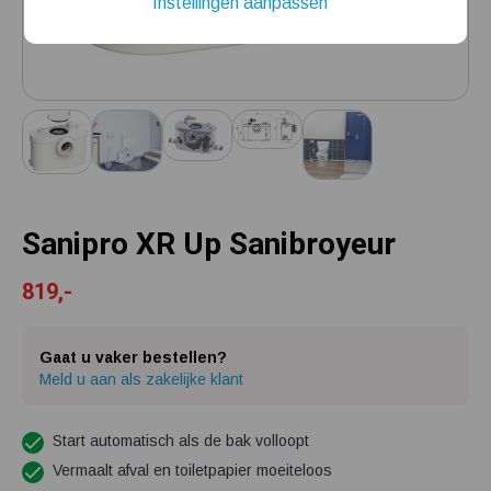
Instellingen aanpassen
Installatie van een beregenings- / hydrofoorpomp
Kelder / kruipruimte ondergelopen, wat nu?
Sanipro XR Up Sanibroyeur
819,-
Gaat u vaker bestellen?
Meld u aan als zakelijke klant
Start automatisch als de bak volloopt
Vermaalt afval en toiletpapier moeiteloos