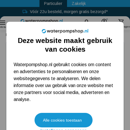
Particulier
Zakelijk
Vóór 22u besteld, morgen gratis bezorgd*
Gratis retour binnen 30 dagen
Sinds
2011
Zoek
Account
Winkelwagen
Menu
Home
Broyeur
Sanipro XR Up Sanibroyeur
Deze website maakt gebruik
Populaire categorieën
van cookies
Beregeningspomp
Waterpompshop.nl gebruikt cookies om content
en advertenties te personaliseren en onze
Hydrofoorpomp
websitegegevens te analyseren. We delen
Dompelpomp
informatie over uw gebruik van onze website met
onze partners voor social media, adverteren en
Pompput
analyse.
Meest gelezen blogs
Alle cookies toestaan
Tuin besproeien? Lees hier welke tuinpomp u nodig heeft