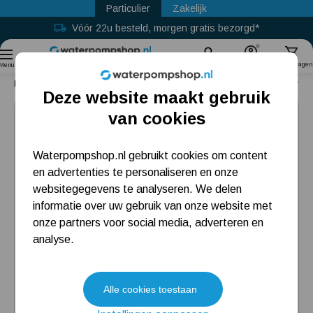
Particulier
Zakelijk
Vóór 22u besteld, morgen gratis bezorgd*
Gratis retour binnen 30 dagen
Sinds
2011
Zoek
Account
Winkelwagen
Menu
Home
Waterpomp drukvat
Verticaal expansievat Pressure Wave 60 liter
Deze website maakt gebruik
Populaire categorieën
van cookies
Beregeningspomp
Waterpompshop.nl gebruikt cookies om content
en advertenties te personaliseren en onze
Hydrofoorpomp
websitegegevens te analyseren. We delen
Dompelpomp
informatie over uw gebruik van onze website met
onze partners voor social media, adverteren en
Pompput
analyse.
Meest gelezen blogs
Alle cookies toestaan
Tuin besproeien? Lees hier welke tuinpomp u nodig heeft