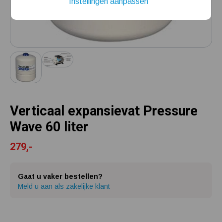
Instellingen aanpassen
Installatie van een beregenings- / hydrofoorpomp
Kelder / kruipruimte ondergelopen, wat nu?
Verticaal expansievat Pressure
Wave 60 liter
279,-
Gaat u vaker bestellen?
Meld u aan als zakelijke klant