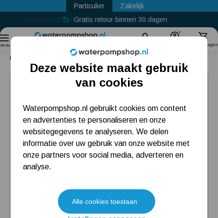
Particulier
Zakelijk
Gratis retour binnen 30 dagen
Sinds
2011
Zoek
Account
Winkelwagen
Menu
Home
Circulatiepomp
Wilo Yonos Pico 25/1-6 130
Deze website maakt gebruik
Populaire categorieën
van cookies
Beregeningspomp
Waterpompshop.nl gebruikt cookies om content
en advertenties te personaliseren en onze
Hydrofoorpomp
websitegegevens te analyseren. We delen
Dompelpomp
informatie over uw gebruik van onze website met
onze partners voor social media, adverteren en
Pompput
analyse.
Meest gelezen blogs
Alle cookies toestaan
Tuin besproeien? Lees hier welke tuinpomp u nodig heeft