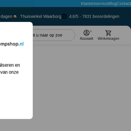
Klantenservice
Blog
Contact
0 dagen
Thuiswinkel Waarborg
4.6/5 - 7831 beoordelingen
Account
Winkelwagen
Populaire categorieën
liseren en
Beregeningspomp
 van onze
Hydrofoorpomp
Dompelpomp
Pompput
zakelijke klant
Meest gelezen blogs