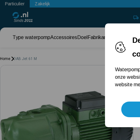
Particulier
Zakelijk
Sinds
2011
Type waterpomp
Accessoires
Doel
Fabrikant
Keuzehul
De
c
Home
DAB Jet 61 M
Waterpomps
onze websi
website met