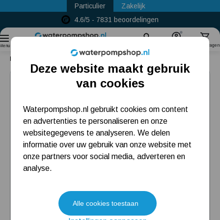
Particulier
Zakelijk
4.6/5 - 7831 beoordelingen
Sinds
2011
Zoek
Account
Winkelwagen
Menu
Home
Bronpomp
DAB Kit Divertron X-S 650 M
Deze website maakt gebruik
Populaire categorieën
van cookies
Beregeningspomp
Waterpompshop.nl gebruikt cookies om content
en advertenties te personaliseren en onze
Hydrofoorpomp
websitegegevens te analyseren. We delen
Dompelpomp
informatie over uw gebruik van onze website met
onze partners voor social media, adverteren en
Pompput
analyse.
Meest gelezen blogs
Alle cookies toestaan
Tuin besproeien? Lees hier welke tuinpomp u nodig heeft