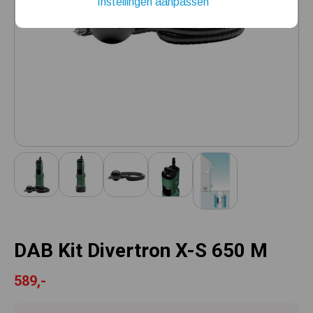
Instellingen aanpassen
Installatie van een beregenings- / hydrofoorpomp
Kelder / kruipruimte ondergelopen, wat nu?
DAB Kit Divertron X-S 650 M
589,-