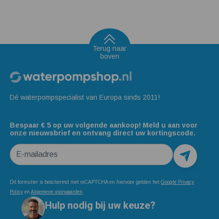
Terug naar
boven
Dé waterpompspecialist van Europa sinds 2011!
Bespaar € 5 op uw volgende aankoop! Meld u aan voor
onze nieuwsbrief en ontvang direct uw kortingscode.
E-mailadres
Dit formulier is beschermd met reCAPTCHA en hiervoor gelden het
Google Privacy
Policy
en
Algemene voorwaarden
.
Hulp nodig bij uw keuze?