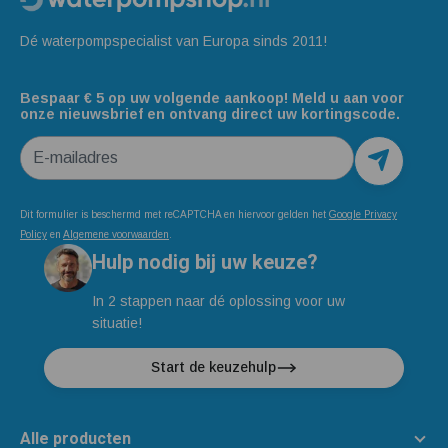
Dé waterpompspecialist van Europa sinds 2011!
Bespaar € 5 op uw volgende aankoop! Meld u aan voor
onze nieuwsbrief en ontvang direct uw kortingscode.
E-mailadres
Dit formulier is beschermd met reCAPTCHA en hiervoor gelden het
Google Privacy
Policy
en
Algemene voorwaarden
.
Hulp nodig bij uw keuze?
In 2 stappen naar dé oplossing voor uw
situatie!
Start de keuzehulp
Alle producten