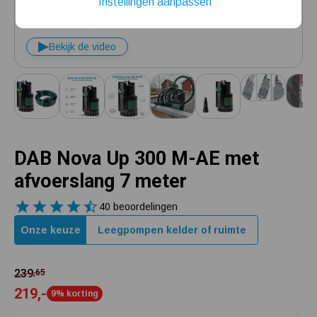
Instellingen aanpassen
Installatie van een beregenings- / hydrofoorpomp
Bekijk de video
Kelder / kruipruimte ondergelopen, wat nu?
DAB Nova Up 300 M-AE met
afvoerslang 7 meter
40 beoordelingen
Onze keuze
Leegpompen kelder of ruimte
239
,65
219,-
9% korting