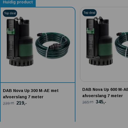
Huidig product
Alternatieven voor DAB Nova Up 300 M-AE met afvoerslang 7 meter
Top deal
Top deal
DAB Nova Up 600 M-A
DAB Nova Up 300 M-AE met
afvoerslang 7 meter
afvoerslang 7 meter
345,-
365
,85
219,-
239
,65