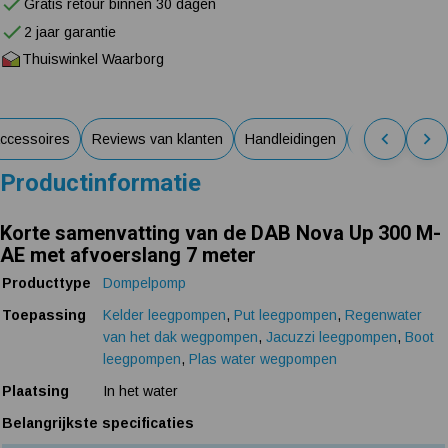
Gratis retour binnen 30 dagen
2 jaar garantie
Thuiswinkel Waarborg
ccessoires
Reviews van klanten
Handleidingen
Alternatieven
Productinformatie
Korte samenvatting van de DAB Nova Up 300 M-
AE met afvoerslang 7 meter
Producttype
Dompelpomp
Toepassing
Kelder leegpompen
,
Put leegpompen
,
Regenwater
van het dak wegpompen
,
Jacuzzi leegpompen
,
Boot
leegpompen
,
Plas water wegpompen
Plaatsing
In het water
Belangrijkste specificaties