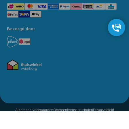
Bezorgd door
Algemene voorwaarden
Overeenkomst ontbinden
Privacybeleid
Reviewbeleid
Toegankelijkheidsverklaring
239
,65
9% korting
219,-