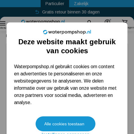
Particulier
Zakelijk
Gratis retour binnen 30 dagen
Sinds
2011
Zoek
Account
Winkelwagen
Menu
Home
Best Choice
DAB Nova Up 300 M-AE met afvoerslang 7 meter
Deze website maakt gebruik
Top deal
Populaire categorieën
van cookies
Beregeningspomp
Waterpompshop.nl gebruikt cookies om content
en advertenties te personaliseren en onze
Hydrofoorpomp
websitegegevens te analyseren. We delen
Dompelpomp
informatie over uw gebruik van onze website met
onze partners voor social media, adverteren en
Pompput
analyse.
Meest gelezen blogs
Alle cookies toestaan
Tuin besproeien? Lees hier welke tuinpomp u nodig heeft