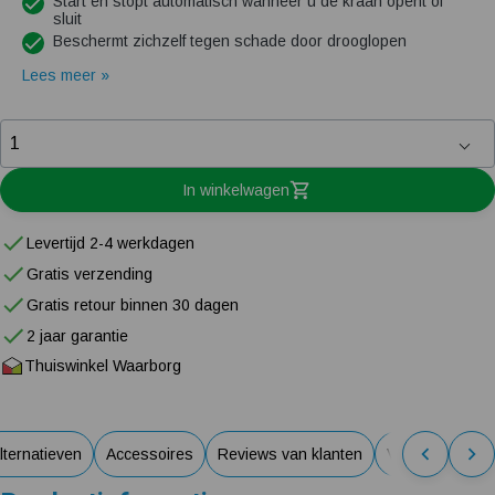
Start en stopt automatisch wanneer u de kraan opent of
sluit
Beschermt zichzelf tegen schade door drooglopen
Lees meer »
In winkelwagen
Levertijd 2-4 werkdagen
Gratis verzending
Gratis retour binnen 30 dagen
2 jaar garantie
Thuiswinkel Waarborg
lternatieven
Accessoires
Reviews van klanten
Veelgestelde v