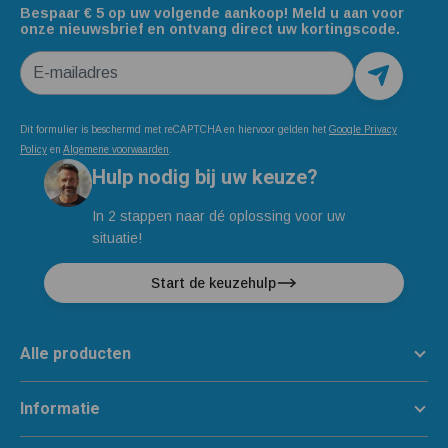
Bespaar € 5 op uw volgende aankoop! Meld u aan voor
onze nieuwsbrief en ontvang direct uw kortingscode.
E-mailadres
Dit formulier is beschermd met reCAPTCHA en hiervoor gelden het
Google Privacy
Policy
en
Algemene voorwaarden
.
Hulp nodig bij uw keuze?
In 2 stappen naar dé oplossing voor uw
situatie!
Start de keuzehulp
Alle producten
Informatie