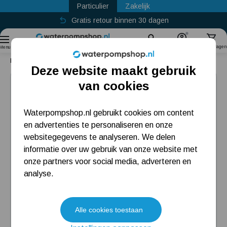
Particulier
Zakelijk
Gratis retour binnen 30 dagen
Sinds
2011
Zoek
Account
Winkelwagen
Menu
Home
Bronpomp
DAB S4 4/9 M KIT + Active Driver Plus M/M 1.1
Deze website maakt gebruik
Populaire categorieën
van cookies
Beregeningspomp
Waterpompshop.nl gebruikt cookies om content
en advertenties te personaliseren en onze
Hydrofoorpomp
websitegegevens te analyseren. We delen
Dompelpomp
informatie over uw gebruik van onze website met
onze partners voor social media, adverteren en
Pompput
analyse.
Meest gelezen blogs
Alle cookies toestaan
Tuin besproeien? Lees hier welke tuinpomp u nodig heeft