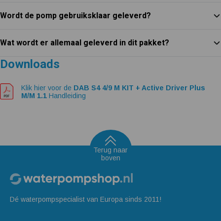
Wordt de pomp gebruiksklaar geleverd?
Wat wordt er allemaal geleverd in dit pakket?
Downloads
Klik hier voor de
DAB S4 4/9 M KIT + Active Driver Plus
M/M 1.1
Handleiding
Terug naar
boven
Dé waterpompspecialist van Europa sinds 2011!