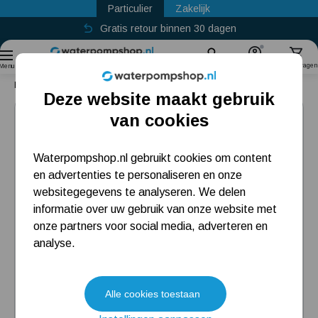
Particulier
Zakelijk
Gratis retour binnen 30 dagen
Sinds
2011
Zoek
Account
Winkelwagen
Menu
Home
Circulatiepomp
Grundfos Alpha2 GO 25-40/130
Deze website maakt gebruik
Populaire categorieën
van cookies
Beregeningspomp
Waterpompshop.nl gebruikt cookies om content
en advertenties te personaliseren en onze
Hydrofoorpomp
websitegegevens te analyseren. We delen
Dompelpomp
informatie over uw gebruik van onze website met
onze partners voor social media, adverteren en
Pompput
analyse.
Meest gelezen blogs
Alle cookies toestaan
Tuin besproeien? Lees hier welke tuinpomp u nodig heeft