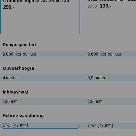
Grundfos Alpha2 GO 25-40/130
139,-
149,-
295,-
Pompcapaciteit
2.800 liter per uur
3.600 liter per uur
Opvoerhoogte
4 meter
6,9 meter
Inbouwmaat
130 mm
130 mm
Schroefaansluiting
1 ½" (47 mm)
1 ½" (47 mm)