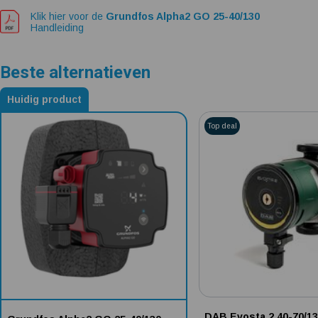
Klik hier voor de
Grundfos Alpha2 GO 25-40/130
Handleiding
Beste alternatieven
Huidig product
Alternatieven voor Grundfos Alpha2 GO 25-40/130
Top deal
DAB Evosta 2 40-70/1