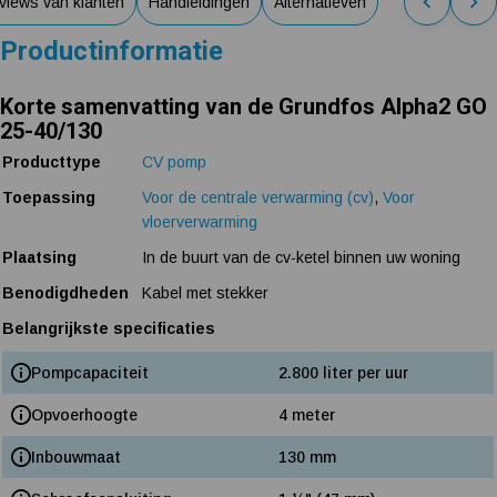
views van klanten
Handleidingen
Alternatieven
Productinformatie
Korte samenvatting van de Grundfos Alpha2 GO
25-40/130
Producttype
CV pomp
Toepassing
Voor de centrale verwarming (cv)
,
Voor
vloerverwarming
Plaatsing
In de buurt van de cv-ketel binnen uw woning
Benodigdheden
Kabel met stekker
Belangrijkste specificaties
Pompcapaciteit
2.800 liter per uur
Opvoerhoogte
4 meter
Inbouwmaat
130 mm