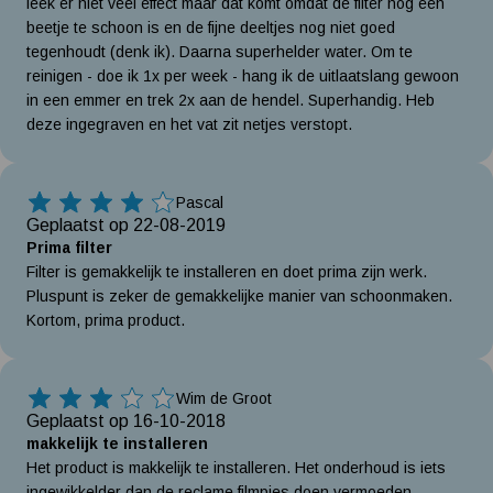
leek er niet veel effect maar dat komt omdat de filter nog een
beetje te schoon is en de fijne deeltjes nog niet goed
tegenhoudt (denk ik). Daarna superhelder water. Om te
reinigen - doe ik 1x per week - hang ik de uitlaatslang gewoon
in een emmer en trek 2x aan de hendel. Superhandig. Heb
deze ingegraven en het vat zit netjes verstopt.
Pascal
4 Sterren
Geplaatst op 22-08-2019
Prima filter
Filter is gemakkelijk te installeren en doet prima zijn werk.
Pluspunt is zeker de gemakkelijke manier van schoonmaken.
Kortom, prima product.
Wim de Groot
3 Sterren
Geplaatst op 16-10-2018
makkelijk te installeren
Het product is makkelijk te installeren. Het onderhoud is iets
ingewikkelder dan de reclame filmpjes doen vermoeden.