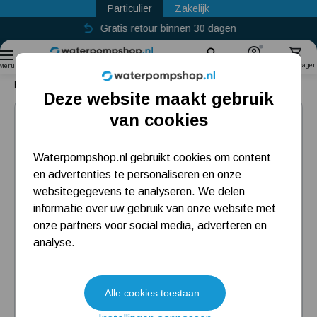
Particulier
Zakelijk
Gratis retour binnen 30 dagen
Sinds
2011
Zoek
Account
Winkelwagen
Menu
Home
Vijverpomp
Oase BioPress Set 4000
Deze website maakt gebruik
Populaire categorieën
van cookies
Beregeningspomp
Waterpompshop.nl gebruikt cookies om content
en advertenties te personaliseren en onze
Hydrofoorpomp
websitegegevens te analyseren. We delen
Dompelpomp
informatie over uw gebruik van onze website met
onze partners voor social media, adverteren en
Pompput
analyse.
Meest gelezen blogs
Alle cookies toestaan
Tuin besproeien? Lees hier welke tuinpomp u nodig heeft