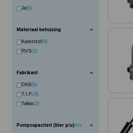
Ja
(5)
Materiaal behuizing
Kunststof
(8)
RVS
(2)
Fabrikant
DAB
(5)
T.I.P.
(3)
Tallas
(2)
Pompcapaciteit (liter p/u)
Info