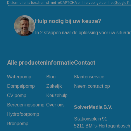
Dit formulier is beschermd met reCAPTCHA en hiervoor gelden het
Google Pr
Hulp nodig bij uw keuze?
In 2 stappen naar dé oplossing voor uw situati
Alle producten
Informatie
Contact
Waterpomp
Blog
Klantenservice
Dompelpomp
Zakelijk
Neem contact op
CV pomp
Keuzehulp
Beregeningspomp
Over ons
SolverMedia B.V.
Hydrofoorpomp
Stationsplein 91
Bronpomp
5211 BM 's-Hertogenbosch