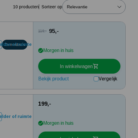
Tuin besproeien? Lees hier welke tuinpomp u nodig heeft
10 producten
Sorteer op
Installatie van een beregenings- / hydrofoorpomp
Kelder / kruipruimte ondergelopen, wat nu?
95,-
119,-
lder of ruimte
Zomerdeals
Morgen in huis
In winkelwagen
Vergelijk
Bekijk product
199,-
lder of ruimte
Morgen in huis