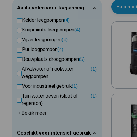
Hulp nod
Aanbevolen voor toepassing
Kelder leegpompen
(4)
Kruipruimte leegpompen
(4)
Vijver leegpompen
(4)
Put leegpompen
(4)
Bouwplaats droogpompen
(5)
Afvalwater of rioolwater
(1)
wegpompen
Voor industrieel gebruik
(1)
Tuin water geven (sloot of
(1)
regenton)
+
Bekijk meer
Geschikt voor intensief gebruik