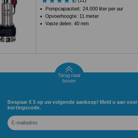
(11)
Pompcapaciteit: 24.000 liter per uur
Opvoerhoogte: 11 meter
Vaste delen: 40 mm
Terug naar
boven
Bespaar € 5 op uw volgende aankoop! Meld u aan voor
kortingscode.
E-mailadres