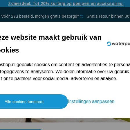
Door drukte bij PostNL kan bezorging iets langer duren dan normaal.
Vóór 22u besteld, morgen gratis bezorgd*
Gratis retour binnen 3
p →
ze website maakt gebruik van
ookies
hop.nl gebruikt cookies om content en advertenties te persona
tegegevens te analyseren. We delen informatie over uw gebruik
 onze partners voor social media, adverteren en analyse.
te dompelpompen
uropa
U bent op zoek naar een dompelpomp, maar weet nog niet
deze top 10 pagina vindt u een overzicht van onze meest
Instellingen aanpassen
Alle cookies toestaan
van de keuzes en product ervaringen van onze klanten.