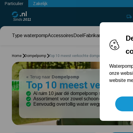
Particulier
Zakelijk
Sinds
2011
Type waterpomp
Accessoires
Doel
Fabrikant
Keuzehul
De
c
Home
Dompelpomp
Top 10 meest verkochte dompelpompen
Waterpomps
onze websi
« Terug naar
Dompelpomp
website met
Top 10 meest verkoch
Al ruim 10 jaar dé dompelpomp specialist van E
Assortiment voor zowel schoon- als vuilwater
Eenvoudig overtollig water wegpompen